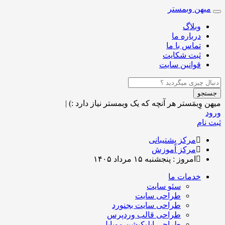
میهن وبمستر
Toggle
navigation
وبلاگ
درباره ما
تماس با ما
ثبت شکایت
قوانین سایت
جستجو
میهن وِبمَستر
هر آنچه که یک وبمستر نیاز دارد :)
|
ورود
ثبت نام
مرکز پشتیبانی
مرکز آموزش
امروز : پنجشنبه ۱۵ مرداد ۱۴۰۵
خدمات ما
سئو سایت
طراحی سایت
طراحی سایت بجنورد
طراحی قالب وردپرس
طراحی اپلیکیشن موبایل