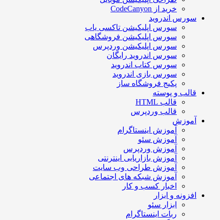
خرید از CodeCanyon
سورس اندروید
سورس اپلیکیشن تاکسی یاب
سورس اپلیکیشن فروشگاهی
سورس اپلیکیشن وردپرس
سورس اندروید رایگان
سورس کتاب اندروید
سورس بازی اندروید
پکیج فروشگاه ساز
قالب و پوسته
قالب HTML
قالب وردپرس
آموزش
آموزش اینستاگرام
آموزش سئو
آموزش وردپرس
آموزش بازاریابی اینترنتی
آموزش طراحی وب سایت
آموزش شبکه های اجتماعی
اخبار کسب و کار
افزونه و ابزار
ابزار سئو
ربات اینستاگرام