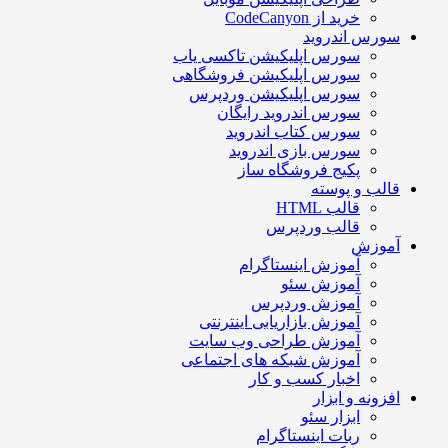
خرید از CodeCanyon
سورس اندروید
سورس اپلیکیشن تاکسی یاب
سورس اپلیکیشن فروشگاهی
سورس اپلیکیشن وردپرس
سورس اندروید رایگان
سورس کتاب اندروید
سورس بازی اندروید
پکیج فروشگاه ساز
قالب و پوسته
قالب HTML
قالب وردپرس
آموزش
آموزش اینستاگرام
آموزش سئو
آموزش وردپرس
آموزش بازاریابی اینترنتی
آموزش طراحی وب سایت
آموزش شبکه های اجتماعی
اخبار کسب و کار
افزونه و ابزار
ابزار سئو
ربات اینستاگرام