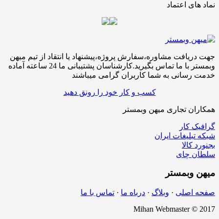
نماد های اعتماد
جهت دریافت مشاوره،سفارش پروژه،پیشنهاد یا انتقاد از تیم میهن
وبمستر با ما تماس بگیرید.کارشناسان پشتیبانی ما 24 ساعته آماده
خدمت رسانی به شما کاربران گرامی میباشند
کسب و کار خود را رونق دهید
همکاران تجاری میهن وبمستر
گرافیک کار
شبکه تبلیغات ایران
بجنورد کالا
سلطان چای
میهن
وبمستر
صفحه اصلی
·
وبلاگ
·
درباه ما
·
تماس با ما
Mihan Webmaster © 2017