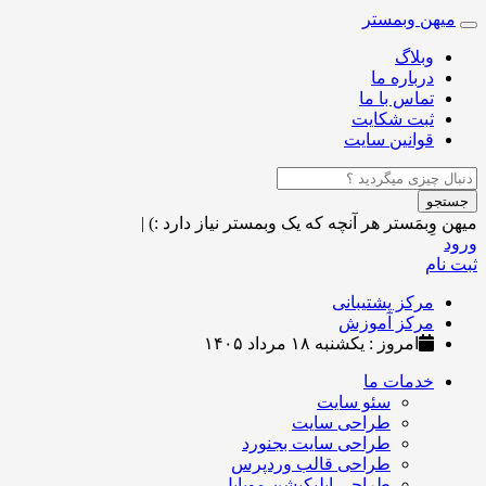
میهن وبمستر
Toggle
navigation
وبلاگ
درباره ما
تماس با ما
ثبت شکایت
قوانین سایت
جستجو
میهن وِبمَستر
هر آنچه که یک وبمستر نیاز دارد :)
|
ورود
ثبت نام
مرکز پشتیبانی
مرکز آموزش
امروز : یکشنبه ۱۸ مرداد ۱۴۰۵
خدمات ما
سئو سایت
طراحی سایت
طراحی سایت بجنورد
طراحی قالب وردپرس
طراحی اپلیکیشن موبایل