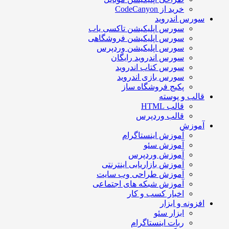
خرید از CodeCanyon
سورس اندروید
سورس اپلیکیشن تاکسی یاب
سورس اپلیکیشن فروشگاهی
سورس اپلیکیشن وردپرس
سورس اندروید رایگان
سورس کتاب اندروید
سورس بازی اندروید
پکیج فروشگاه ساز
قالب و پوسته
قالب HTML
قالب وردپرس
آموزش
آموزش اینستاگرام
آموزش سئو
آموزش وردپرس
آموزش بازاریابی اینترنتی
آموزش طراحی وب سایت
آموزش شبکه های اجتماعی
اخبار کسب و کار
افزونه و ابزار
ابزار سئو
ربات اینستاگرام