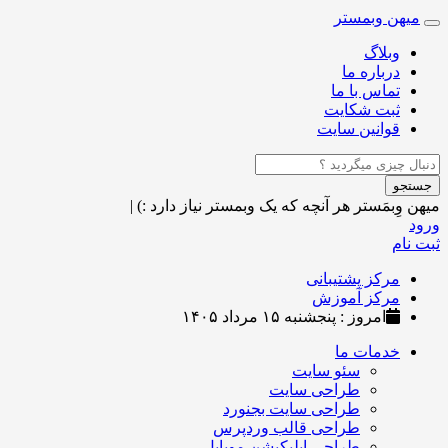
میهن وبمستر
Toggle
navigation
وبلاگ
درباره ما
تماس با ما
ثبت شکایت
قوانین سایت
جستجو
میهن وِبمَستر
هر آنچه که یک وبمستر نیاز دارد :)
|
ورود
ثبت نام
مرکز پشتیبانی
مرکز آموزش
امروز : پنجشنبه ۱۵ مرداد ۱۴۰۵
خدمات ما
سئو سایت
طراحی سایت
طراحی سایت بجنورد
طراحی قالب وردپرس
طراحی اپلیکیشن موبایل