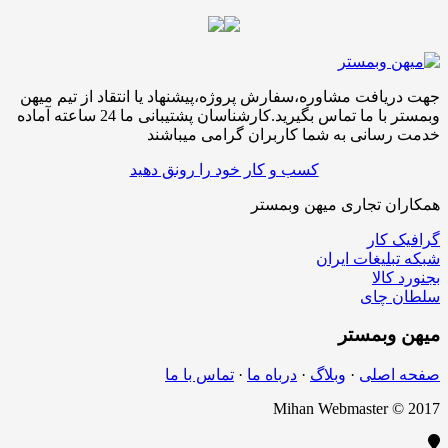
جهت دریافت مشاوره،سفارش پروژه،پیشنهاد یا انتقاد از تیم میهن
وبمستر با ما تماس بگیرید.کارشناسان پشتیبانی ما 24 ساعته آماده
خدمت رسانی به شما کاربران گرامی میباشند
کسب و کار خود را رونق دهید
همکاران تجاری میهن وبمستر
گرافیک کار
شبکه تبلیغات ایران
بجنورد کالا
سلطان چای
میهن
وبمستر
صفحه اصلی
·
وبلاگ
·
درباه ما
·
تماس با ما
Mihan Webmaster © 2017