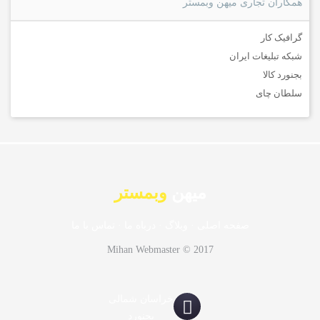
همکاران تجاری میهن وبمستر
گرافیک کار
شبکه تبلیغات ایران
بجنورد کالا
سلطان چای
میهن
وبمستر
صفحه اصلی
·
وبلاگ
·
درباه ما
·
تماس با ما
Mihan Webmaster © 2017
خراسان شمالی
بجنورد