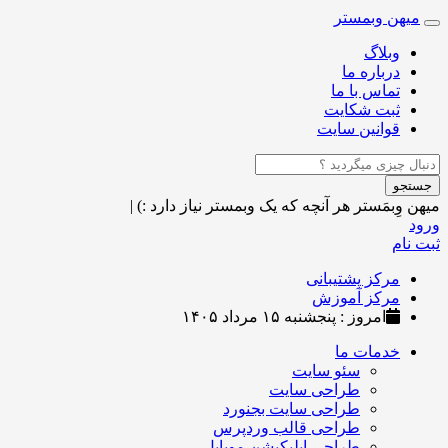
میهن وبمستر
Toggle
navigation
وبلاگ
درباره ما
تماس با ما
ثبت شکایت
قوانین سایت
جستجو
میهن وِبمَستر
هر آنچه که یک وبمستر نیاز دارد :)
|
ورود
ثبت نام
مرکز پشتیبانی
مرکز آموزش
امروز : پنجشنبه ۱۵ مرداد ۱۴۰۵
خدمات ما
سئو سایت
طراحی سایت
طراحی سایت بجنورد
طراحی قالب وردپرس
طراحی اپلیکیشن موبایل