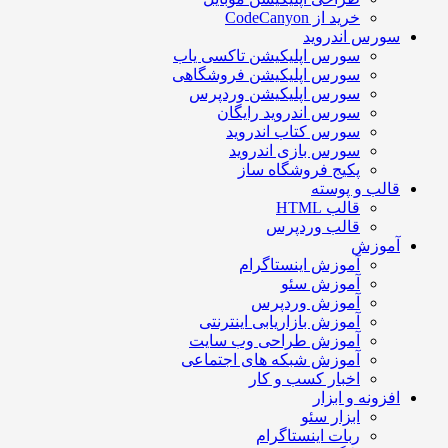
خرید از CodeCanyon
سورس اندروید
سورس اپلیکیشن تاکسی یاب
سورس اپلیکیشن فروشگاهی
سورس اپلیکیشن وردپرس
سورس اندروید رایگان
سورس کتاب اندروید
سورس بازی اندروید
پکیج فروشگاه ساز
قالب و پوسته
قالب HTML
قالب وردپرس
آموزش
آموزش اینستاگرام
آموزش سئو
آموزش وردپرس
آموزش بازاریابی اینترنتی
آموزش طراحی وب سایت
آموزش شبکه های اجتماعی
اخبار کسب و کار
افزونه و ابزار
ابزار سئو
ربات اینستاگرام