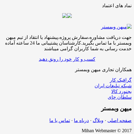
نماد های اعتماد
جهت دریافت مشاوره،سفارش پروژه،پیشنهاد یا انتقاد از تیم میهن
وبمستر با ما تماس بگیرید.کارشناسان پشتیبانی ما 24 ساعته آماده
خدمت رسانی به شما کاربران گرامی میباشند
کسب و کار خود را رونق دهید
همکاران تجاری میهن وبمستر
گرافیک کار
شبکه تبلیغات ایران
بجنورد کالا
سلطان چای
میهن
وبمستر
صفحه اصلی
·
وبلاگ
·
درباه ما
·
تماس با ما
Mihan Webmaster © 2017