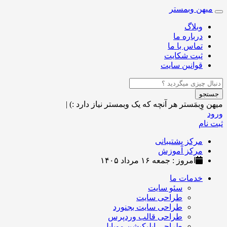
میهن وبمستر
Toggle
navigation
وبلاگ
درباره ما
تماس با ما
ثبت شکایت
قوانین سایت
جستجو
میهن وِبمَستر
هر آنچه که یک وبمستر نیاز دارد :)
|
ورود
ثبت نام
مرکز پشتیبانی
مرکز آموزش
امروز : جمعه ۱۶ مرداد ۱۴۰۵
خدمات ما
سئو سایت
طراحی سایت
طراحی سایت بجنورد
طراحی قالب وردپرس
طراحی اپلیکیشن موبایل