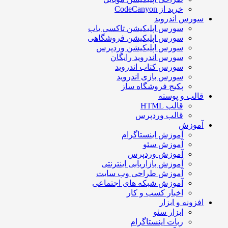
خرید از CodeCanyon
سورس اندروید
سورس اپلیکیشن تاکسی یاب
سورس اپلیکیشن فروشگاهی
سورس اپلیکیشن وردپرس
سورس اندروید رایگان
سورس کتاب اندروید
سورس بازی اندروید
پکیج فروشگاه ساز
قالب و پوسته
قالب HTML
قالب وردپرس
آموزش
آموزش اینستاگرام
آموزش سئو
آموزش وردپرس
آموزش بازاریابی اینترنتی
آموزش طراحی وب سایت
آموزش شبکه های اجتماعی
اخبار کسب و کار
افزونه و ابزار
ابزار سئو
ربات اینستاگرام