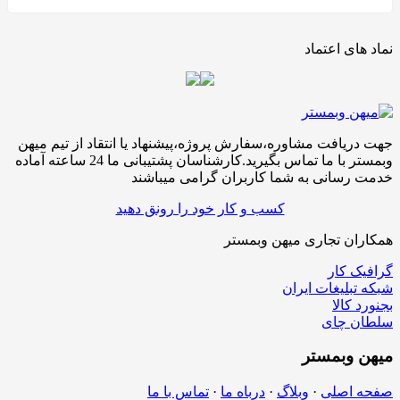
نماد های اعتماد
جهت دریافت مشاوره،سفارش پروژه،پیشنهاد یا انتقاد از تیم میهن
وبمستر با ما تماس بگیرید.کارشناسان پشتیبانی ما 24 ساعته آماده
خدمت رسانی به شما کاربران گرامی میباشند
کسب و کار خود را رونق دهید
همکاران تجاری میهن وبمستر
گرافیک کار
شبکه تبلیغات ایران
بجنورد کالا
سلطان چای
میهن
وبمستر
صفحه اصلی
·
وبلاگ
·
درباه ما
·
تماس با ما