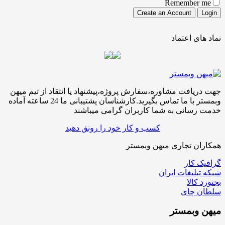
Remember me
نماد های اعتماد
جهت دریافت مشاوره،سفارش پروژه،پیشنهاد یا انتقاد از تیم میهن
وبمستر با ما تماس بگیرید.کارشناسان پشتیبانی ما 24 ساعته آماده
خدمت رسانی به شما کاربران گرامی میباشند
کسب و کار خود را رونق دهید
همکاران تجاری میهن وبمستر
گرافیک کار
شبکه تبلیغات ایران
بجنورد کالا
سلطان چای
میهن
وبمستر