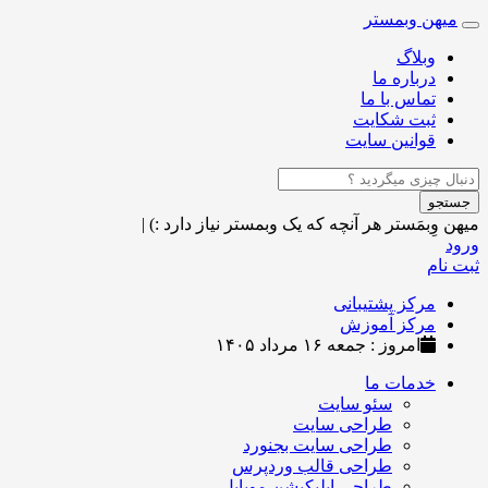
میهن وبمستر
Toggle
navigation
وبلاگ
درباره ما
تماس با ما
ثبت شکایت
قوانین سایت
جستجو
میهن وِبمَستر
هر آنچه که یک وبمستر نیاز دارد :)
|
ورود
ثبت نام
مرکز پشتیبانی
مرکز آموزش
امروز : جمعه ۱۶ مرداد ۱۴۰۵
خدمات ما
سئو سایت
طراحی سایت
طراحی سایت بجنورد
طراحی قالب وردپرس
طراحی اپلیکیشن موبایل