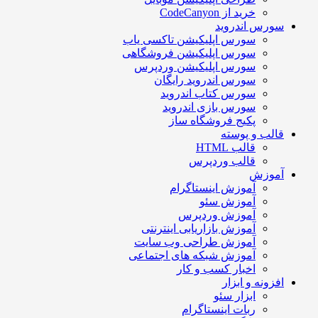
خرید از CodeCanyon
سورس اندروید
سورس اپلیکیشن تاکسی یاب
سورس اپلیکیشن فروشگاهی
سورس اپلیکیشن وردپرس
سورس اندروید رایگان
سورس کتاب اندروید
سورس بازی اندروید
پکیج فروشگاه ساز
قالب و پوسته
قالب HTML
قالب وردپرس
آموزش
آموزش اینستاگرام
آموزش سئو
آموزش وردپرس
آموزش بازاریابی اینترنتی
آموزش طراحی وب سایت
آموزش شبکه های اجتماعی
اخبار کسب و کار
افزونه و ابزار
ابزار سئو
ربات اینستاگرام