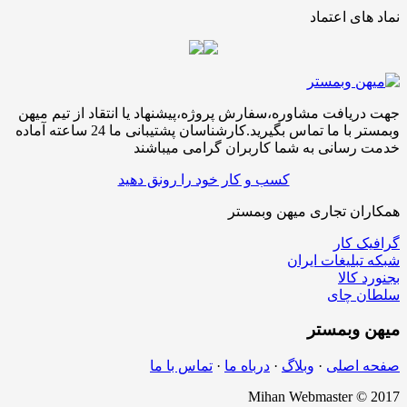
نماد های اعتماد
جهت دریافت مشاوره،سفارش پروژه،پیشنهاد یا انتقاد از تیم میهن
وبمستر با ما تماس بگیرید.کارشناسان پشتیبانی ما 24 ساعته آماده
خدمت رسانی به شما کاربران گرامی میباشند
کسب و کار خود را رونق دهید
همکاران تجاری میهن وبمستر
گرافیک کار
شبکه تبلیغات ایران
بجنورد کالا
سلطان چای
میهن
وبمستر
صفحه اصلی
·
وبلاگ
·
درباه ما
·
تماس با ما
Mihan Webmaster © 2017