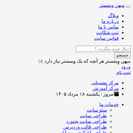
میهن وبمستر
Toggle
navigation
وبلاگ
درباره ما
تماس با ما
ثبت شکایت
قوانین سایت
جستجو
میهن وِبمَستر
هر آنچه که یک وبمستر نیاز دارد :)
|
ورود
ثبت نام
مرکز پشتیبانی
مرکز آموزش
امروز : یکشنبه ۱۸ مرداد ۱۴۰۵
خدمات ما
سئو سایت
طراحی سایت
طراحی سایت بجنورد
طراحی قالب وردپرس
طراحی اپلیکیشن موبایل