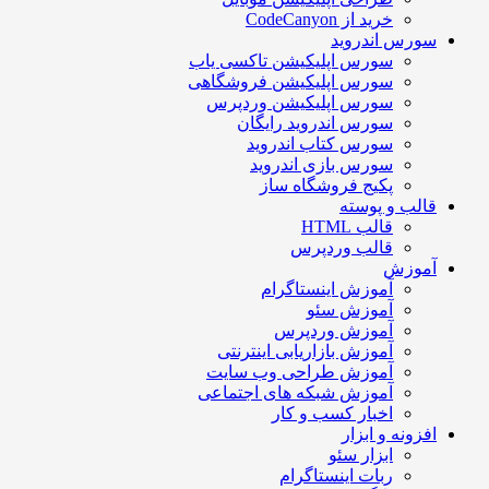
خرید از CodeCanyon
سورس اندروید
سورس اپلیکیشن تاکسی یاب
سورس اپلیکیشن فروشگاهی
سورس اپلیکیشن وردپرس
سورس اندروید رایگان
سورس کتاب اندروید
سورس بازی اندروید
پکیج فروشگاه ساز
قالب و پوسته
قالب HTML
قالب وردپرس
آموزش
آموزش اینستاگرام
آموزش سئو
آموزش وردپرس
آموزش بازاریابی اینترنتی
آموزش طراحی وب سایت
آموزش شبکه های اجتماعی
اخبار کسب و کار
افزونه و ابزار
ابزار سئو
ربات اینستاگرام