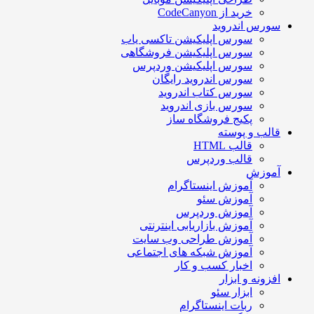
خرید از CodeCanyon
سورس اندروید
سورس اپلیکیشن تاکسی یاب
سورس اپلیکیشن فروشگاهی
سورس اپلیکیشن وردپرس
سورس اندروید رایگان
سورس کتاب اندروید
سورس بازی اندروید
پکیج فروشگاه ساز
قالب و پوسته
قالب HTML
قالب وردپرس
آموزش
آموزش اینستاگرام
آموزش سئو
آموزش وردپرس
آموزش بازاریابی اینترنتی
آموزش طراحی وب سایت
آموزش شبکه های اجتماعی
اخبار کسب و کار
افزونه و ابزار
ابزار سئو
ربات اینستاگرام