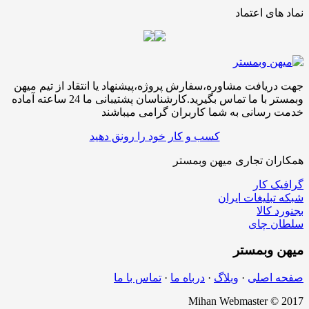
نماد های اعتماد
جهت دریافت مشاوره،سفارش پروژه،پیشنهاد یا انتقاد از تیم میهن
وبمستر با ما تماس بگیرید.کارشناسان پشتیبانی ما 24 ساعته آماده
خدمت رسانی به شما کاربران گرامی میباشند
کسب و کار خود را رونق دهید
همکاران تجاری میهن وبمستر
گرافیک کار
شبکه تبلیغات ایران
بجنورد کالا
سلطان چای
میهن
وبمستر
صفحه اصلی
·
وبلاگ
·
درباه ما
·
تماس با ما
Mihan Webmaster © 2017