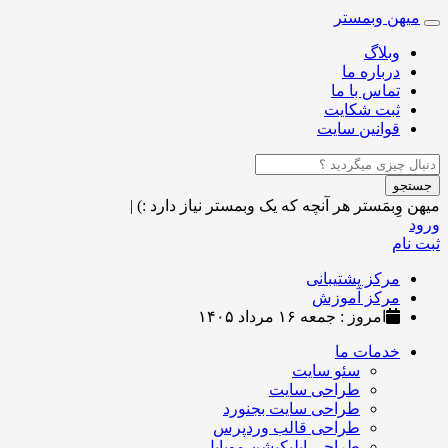
میهن وبمستر
Toggle
navigation
وبلاگ
درباره ما
تماس با ما
ثبت شکایت
قوانین سایت
جستجو
میهن وِبمَستر
هر آنچه که یک وبمستر نیاز دارد :)
|
ورود
ثبت نام
مرکز پشتیبانی
مرکز آموزش
امروز : جمعه ۱۶ مرداد ۱۴۰۵
خدمات ما
سئو سایت
طراحی سایت
طراحی سایت بجنورد
طراحی قالب وردپرس
طراحی اپلیکیشن موبایل