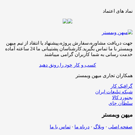
نماد های اعتماد
جهت دریافت مشاوره،سفارش پروژه،پیشنهاد یا انتقاد از تیم میهن
وبمستر با ما تماس بگیرید.کارشناسان پشتیبانی ما 24 ساعته آماده
خدمت رسانی به شما کاربران گرامی میباشند
کسب و کار خود را رونق دهید
همکاران تجاری میهن وبمستر
گرافیک کار
شبکه تبلیغات ایران
بجنورد کالا
سلطان چای
میهن
وبمستر
صفحه اصلی
·
وبلاگ
·
درباه ما
·
تماس با ما