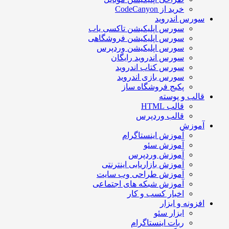
خرید از CodeCanyon
سورس اندروید
سورس اپلیکیشن تاکسی یاب
سورس اپلیکیشن فروشگاهی
سورس اپلیکیشن وردپرس
سورس اندروید رایگان
سورس کتاب اندروید
سورس بازی اندروید
پکیج فروشگاه ساز
قالب و پوسته
قالب HTML
قالب وردپرس
آموزش
آموزش اینستاگرام
آموزش سئو
آموزش وردپرس
آموزش بازاریابی اینترنتی
آموزش طراحی وب سایت
آموزش شبکه های اجتماعی
اخبار کسب و کار
افزونه و ابزار
ابزار سئو
ربات اینستاگرام