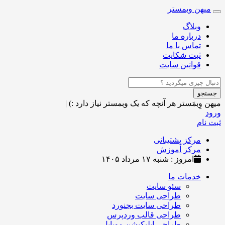
میهن وبمستر
Toggle
navigation
وبلاگ
درباره ما
تماس با ما
ثبت شکایت
قوانین سایت
جستجو
میهن وِبمَستر
هر آنچه که یک وبمستر نیاز دارد :)
|
ورود
ثبت نام
مرکز پشتیبانی
مرکز آموزش
امروز : شنبه ۱۷ مرداد ۱۴۰۵
خدمات ما
سئو سایت
طراحی سایت
طراحی سایت بجنورد
طراحی قالب وردپرس
طراحی اپلیکیشن موبایل