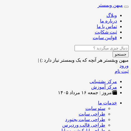
میهن وبمستر
Toggle
navigation
وبلاگ
درباره ما
تماس با ما
ثبت شکایت
قوانین سایت
جستجو
میهن وِبمَستر
هر آنچه که یک وبمستر نیاز دارد :)
|
ورود
ثبت نام
مرکز پشتیبانی
مرکز آموزش
امروز : جمعه ۱۶ مرداد ۱۴۰۵
خدمات ما
سئو سایت
طراحی سایت
طراحی سایت بجنورد
طراحی قالب وردپرس
طراحی اپلیکیشن موبایل