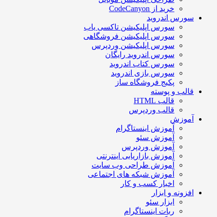
خرید از CodeCanyon
سورس اندروید
سورس اپلیکیشن تاکسی یاب
سورس اپلیکیشن فروشگاهی
سورس اپلیکیشن وردپرس
سورس اندروید رایگان
سورس کتاب اندروید
سورس بازی اندروید
پکیج فروشگاه ساز
قالب و پوسته
قالب HTML
قالب وردپرس
آموزش
آموزش اینستاگرام
آموزش سئو
آموزش وردپرس
آموزش بازاریابی اینترنتی
آموزش طراحی وب سایت
آموزش شبکه های اجتماعی
اخبار کسب و کار
افزونه و ابزار
ابزار سئو
ربات اینستاگرام