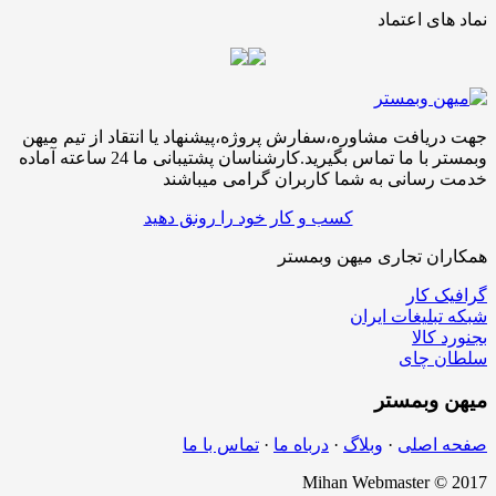
نماد های اعتماد
جهت دریافت مشاوره،سفارش پروژه،پیشنهاد یا انتقاد از تیم میهن
وبمستر با ما تماس بگیرید.کارشناسان پشتیبانی ما 24 ساعته آماده
خدمت رسانی به شما کاربران گرامی میباشند
کسب و کار خود را رونق دهید
همکاران تجاری میهن وبمستر
گرافیک کار
شبکه تبلیغات ایران
بجنورد کالا
سلطان چای
میهن
وبمستر
صفحه اصلی
·
وبلاگ
·
درباه ما
·
تماس با ما
Mihan Webmaster © 2017