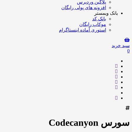
پلاگین وردپرس
افزونه های پولی رایگان
بانک وبمستر
بانک کد
موکاپ رایگان
استوری آماده اینستاگرام
سبد خرید
0
سورس Codecanyon