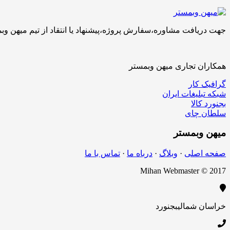
جهت دریافت مشاوره،سفارش پروژه،پیشنهاد یا انتقاد از تیم میهن وبمستر با ما تماس بگیرید.کارشناسان 
همکاران تجاری میهن وبمستر
گرافیک کار
شبکه تبلیغات ایران
بجنورد کالا
سلطان چای
میهن
وبمستر
صفحه اصلی
·
وبلاگ
·
درباه ما
·
تماس با ما
Mihan Webmaster © 2017
خراسان شمالی
بجنورد