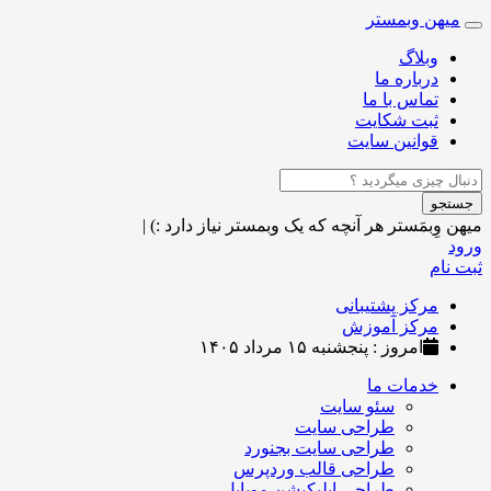
میهن وبمستر
Toggle
navigation
وبلاگ
درباره ما
تماس با ما
ثبت شکایت
قوانین سایت
جستجو
میهن وِبمَستر
هر آنچه که یک وبمستر نیاز دارد :)
|
ورود
ثبت نام
مرکز پشتیبانی
مرکز آموزش
امروز : پنجشنبه ۱۵ مرداد ۱۴۰۵
خدمات ما
سئو سایت
طراحی سایت
طراحی سایت بجنورد
طراحی قالب وردپرس
طراحی اپلیکیشن موبایل