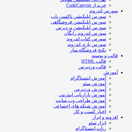
خرید از CodeCanyon
سورس اندروید
سورس اپلیکیشن تاکسی یاب
سورس اپلیکیشن فروشگاهی
سورس اپلیکیشن وردپرس
سورس اندروید رایگان
سورس کتاب اندروید
سورس بازی اندروید
پکیج فروشگاه ساز
قالب و پوسته
قالب HTML
قالب وردپرس
آموزش
آموزش اینستاگرام
آموزش سئو
آموزش وردپرس
آموزش بازاریابی اینترنتی
آموزش طراحی وب سایت
آموزش شبکه های اجتماعی
اخبار کسب و کار
افزونه و ابزار
ابزار سئو
ربات اینستاگرام