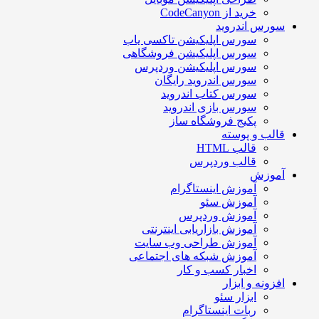
خرید از CodeCanyon
سورس اندروید
سورس اپلیکیشن تاکسی یاب
سورس اپلیکیشن فروشگاهی
سورس اپلیکیشن وردپرس
سورس اندروید رایگان
سورس کتاب اندروید
سورس بازی اندروید
پکیج فروشگاه ساز
قالب و پوسته
قالب HTML
قالب وردپرس
آموزش
آموزش اینستاگرام
آموزش سئو
آموزش وردپرس
آموزش بازاریابی اینترنتی
آموزش طراحی وب سایت
آموزش شبکه های اجتماعی
اخبار کسب و کار
افزونه و ابزار
ابزار سئو
ربات اینستاگرام