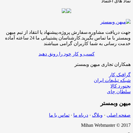
نماد های اعتماد
جهت دریافت مشاوره،سفارش پروژه،پیشنهاد یا انتقاد از تیم میهن
وبمستر با ما تماس بگیرید.کارشناسان پشتیبانی ما 24 ساعته آماده
خدمت رسانی به شما کاربران گرامی میباشند
کسب و کار خود را رونق دهید
همکاران تجاری میهن وبمستر
گرافیک کار
شبکه تبلیغات ایران
بجنورد کالا
سلطان چای
میهن
وبمستر
صفحه اصلی
·
وبلاگ
·
درباه ما
·
تماس با ما
Mihan Webmaster © 2017