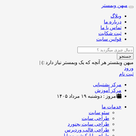
میهن وبمستر
Toggle
navigation
وبلاگ
درباره ما
تماس با ما
ثبت شکایت
قوانین سایت
جستجو
میهن وِبمَستر
هر آنچه که یک وبمستر نیاز دارد :)
|
ورود
ثبت نام
مرکز پشتیبانی
مرکز آموزش
امروز : دوشنبه ۱۹ مرداد ۱۴۰۵
خدمات ما
سئو سایت
طراحی سایت
طراحی سایت بجنورد
طراحی قالب وردپرس
طراحی اپلیکیشن موبایل