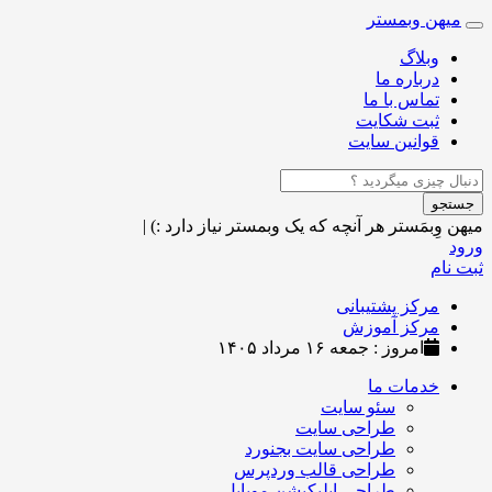
میهن وبمستر
Toggle
navigation
وبلاگ
درباره ما
تماس با ما
ثبت شکایت
قوانین سایت
جستجو
میهن وِبمَستر
هر آنچه که یک وبمستر نیاز دارد :)
|
ورود
ثبت نام
مرکز پشتیبانی
مرکز آموزش
امروز : جمعه ۱۶ مرداد ۱۴۰۵
خدمات ما
سئو سایت
طراحی سایت
طراحی سایت بجنورد
طراحی قالب وردپرس
طراحی اپلیکیشن موبایل