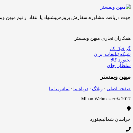
جهت دریافت مشاوره،سفارش پروژه،پیشنهاد یا انتقاد از تیم میهن وبمستر با ما تماس بگیرید.کارشناسان 
همکاران تجاری میهن وبمستر
گرافیک کار
شبکه تبلیغات ایران
بجنورد کالا
سلطان چای
میهن
وبمستر
صفحه اصلی
·
وبلاگ
·
درباه ما
·
تماس با ما
Mihan Webmaster © 2017
خراسان شمالی
بجنورد