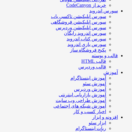
خرید از CodeCanyon
سورس اندروید
سورس اپلیکیشن تاکسی یاب
سورس اپلیکیشن فروشگاهی
سورس اپلیکیشن وردپرس
سورس اندروید رایگان
سورس کتاب اندروید
سورس بازی اندروید
پکیج فروشگاه ساز
قالب و پوسته
قالب HTML
قالب وردپرس
آموزش
آموزش اینستاگرام
آموزش سئو
آموزش وردپرس
آموزش بازاریابی اینترنتی
آموزش طراحی وب سایت
آموزش شبکه های اجتماعی
اخبار کسب و کار
افزونه و ابزار
ابزار سئو
ربات اینستاگرام