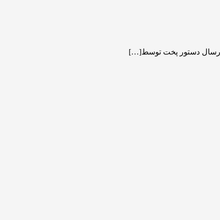
یت ارسال دستور پخت توسط[…]