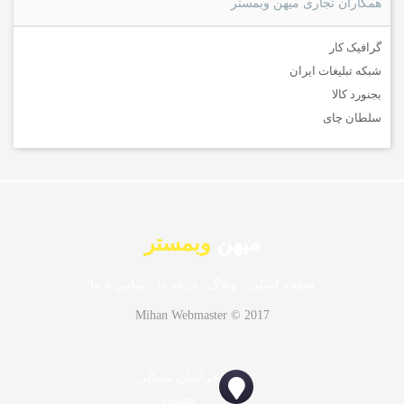
همکاران تجاری میهن وبمستر
گرافیک کار
شبکه تبلیغات ایران
بجنورد کالا
سلطان چای
میهن
وبمستر
صفحه اصلی
·
وبلاگ
·
درباه ما
·
تماس با ما
Mihan Webmaster © 2017
خراسان شمالی
بجنورد