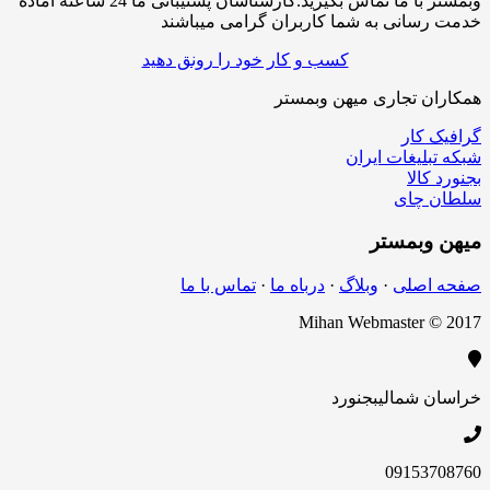
وبمستر با ما تماس بگیرید.کارشناسان پشتیبانی ما 24 ساعته آماده
خدمت رسانی به شما کاربران گرامی میباشند
کسب و کار خود را رونق دهید
همکاران تجاری میهن وبمستر
گرافیک کار
شبکه تبلیغات ایران
بجنورد کالا
سلطان چای
میهن
وبمستر
صفحه اصلی
·
وبلاگ
·
درباه ما
·
تماس با ما
Mihan Webmaster © 2017
خراسان شمالی
بجنورد
09153708760