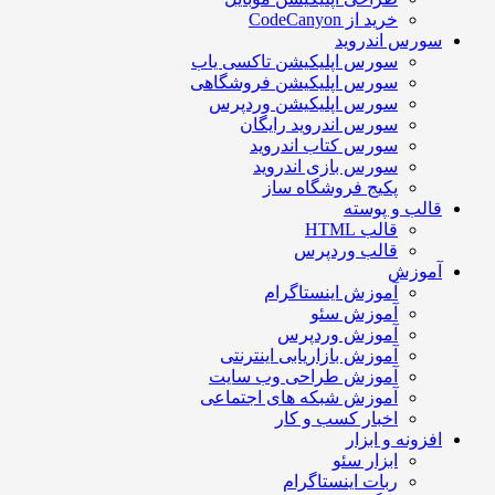
خرید از CodeCanyon
سورس اندروید
سورس اپلیکیشن تاکسی یاب
سورس اپلیکیشن فروشگاهی
سورس اپلیکیشن وردپرس
سورس اندروید رایگان
سورس کتاب اندروید
سورس بازی اندروید
پکیج فروشگاه ساز
قالب و پوسته
قالب HTML
قالب وردپرس
آموزش
آموزش اینستاگرام
آموزش سئو
آموزش وردپرس
آموزش بازاریابی اینترنتی
آموزش طراحی وب سایت
آموزش شبکه های اجتماعی
اخبار کسب و کار
افزونه و ابزار
ابزار سئو
ربات اینستاگرام