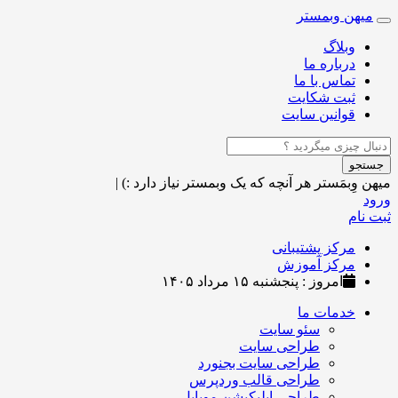
میهن وبمستر
Toggle
navigation
وبلاگ
درباره ما
تماس با ما
ثبت شکایت
قوانین سایت
جستجو
میهن وِبمَستر
هر آنچه که یک وبمستر نیاز دارد :)
|
ورود
ثبت نام
مرکز پشتیبانی
مرکز آموزش
امروز : پنجشنبه ۱۵ مرداد ۱۴۰۵
خدمات ما
سئو سایت
طراحی سایت
طراحی سایت بجنورد
طراحی قالب وردپرس
طراحی اپلیکیشن موبایل