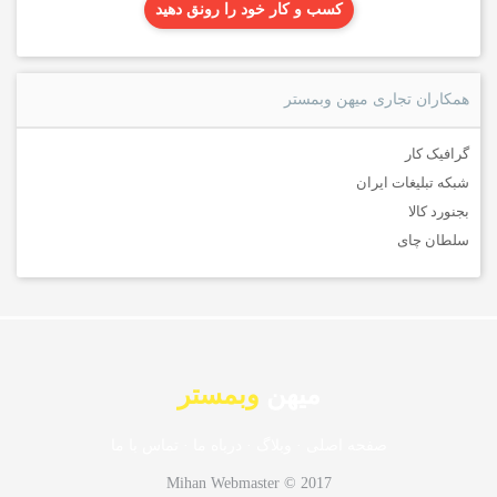
کسب و کار خود را رونق دهید
همکاران تجاری میهن وبمستر
گرافیک کار
شبکه تبلیغات ایران
بجنورد کالا
سلطان چای
میهن
وبمستر
صفحه اصلی
·
وبلاگ
·
درباه ما
·
تماس با ما
Mihan Webmaster © 2017