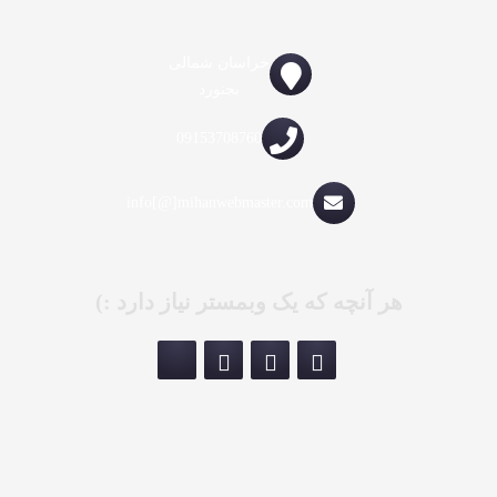
خراسان شمالی
بجنورد
09153708760
info[@]mihanwebmaster.com
هر آنچه که یک وبمستر نیاز دارد :)