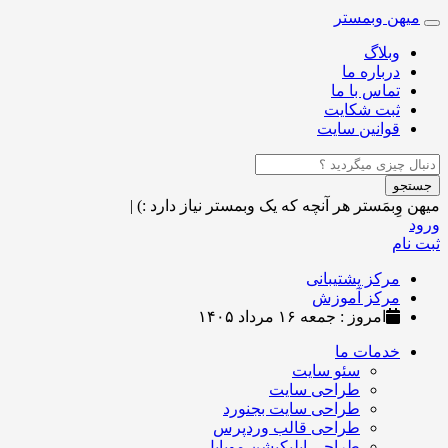
میهن وبمستر
Toggle
navigation
وبلاگ
درباره ما
تماس با ما
ثبت شکایت
قوانین سایت
جستجو
میهن وِبمَستر
هر آنچه که یک وبمستر نیاز دارد :)
|
ورود
ثبت نام
مرکز پشتیبانی
مرکز آموزش
امروز : جمعه ۱۶ مرداد ۱۴۰۵
خدمات ما
سئو سایت
طراحی سایت
طراحی سایت بجنورد
طراحی قالب وردپرس
طراحی اپلیکیشن موبایل