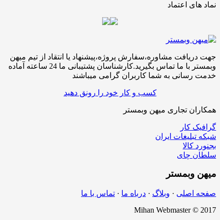
نماد های اعتماد
جهت دریافت مشاوره،سفارش پروژه،پیشنهاد یا انتقاد از تیم میهن
وبمستر با ما تماس بگیرید.کارشناسان پشتیبانی ما 24 ساعته آماده
خدمت رسانی به شما کاربران گرامی میباشند
کسب و کار خود را رونق دهید
همکاران تجاری میهن وبمستر
گرافیک کار
شبکه تبلیغات ایران
بجنورد کالا
سلطان چای
میهن
وبمستر
صفحه اصلی
·
وبلاگ
·
درباه ما
·
تماس با ما
Mihan Webmaster © 2017