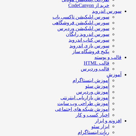
خرید از CodeCanyon
سورس اندروید
سورس اپلیکیشن تاکسی یاب
سورس اپلیکیشن فروشگاهی
سورس اپلیکیشن وردپرس
سورس اندروید رایگان
سورس کتاب اندروید
سورس بازی اندروید
پکیج فروشگاه ساز
قالب و پوسته
قالب HTML
قالب وردپرس
آموزش
آموزش اینستاگرام
آموزش سئو
آموزش وردپرس
آموزش بازاریابی اینترنتی
آموزش طراحی وب سایت
آموزش شبکه های اجتماعی
اخبار کسب و کار
افزونه و ابزار
ابزار سئو
ربات اینستاگرام