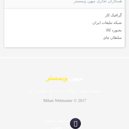
همکاران تجاری میهن وبمستر
گرافیک کار
شبکه تبلیغات ایران
بجنورد کالا
سلطان چای
میهن
وبمستر
صفحه اصلی
·
وبلاگ
·
درباه ما
·
تماس با ما
Mihan Webmaster © 2017
خراسان شمالی
بجنورد