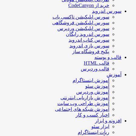
خرید از CodeCanyon
سورس اندروید
سورس اپلیکیشن تاکسی یاب
سورس اپلیکیشن فروشگاهی
سورس اپلیکیشن وردپرس
سورس اندروید رایگان
سورس کتاب اندروید
سورس بازی اندروید
پکیج فروشگاه ساز
قالب و پوسته
قالب HTML
قالب وردپرس
آموزش
آموزش اینستاگرام
آموزش سئو
آموزش وردپرس
آموزش بازاریابی اینترنتی
آموزش طراحی وب سایت
آموزش شبکه های اجتماعی
اخبار کسب و کار
افزونه و ابزار
ابزار سئو
ربات اینستاگرام