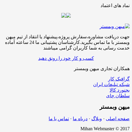
نماد های اعتماد
جهت دریافت مشاوره،سفارش پروژه،پیشنهاد یا انتقاد از تیم میهن
وبمستر با ما تماس بگیرید.کارشناسان پشتیبانی ما 24 ساعته آماده
خدمت رسانی به شما کاربران گرامی میباشند
کسب و کار خود را رونق دهید
همکاران تجاری میهن وبمستر
گرافیک کار
شبکه تبلیغات ایران
بجنورد کالا
سلطان چای
میهن
وبمستر
صفحه اصلی
·
وبلاگ
·
درباه ما
·
تماس با ما
Mihan Webmaster © 2017