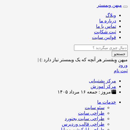
میهن وبمستر
Toggle
navigation
وبلاگ
درباره ما
تماس با ما
ثبت شکایت
قوانین سایت
جستجو
میهن وِبمَستر
هر آنچه که یک وبمستر نیاز دارد :)
|
ورود
ثبت نام
مرکز پشتیبانی
مرکز آموزش
امروز : جمعه ۱۶ مرداد ۱۴۰۵
خدمات ما
سئو سایت
طراحی سایت
طراحی سایت بجنورد
طراحی قالب وردپرس
طراحی اپلیکیشن موبایل