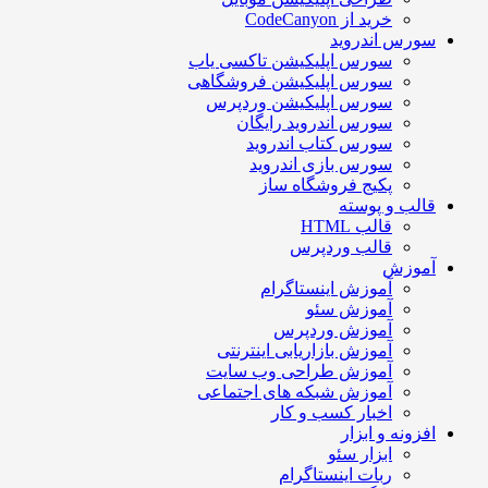
خرید از CodeCanyon
سورس اندروید
سورس اپلیکیشن تاکسی یاب
سورس اپلیکیشن فروشگاهی
سورس اپلیکیشن وردپرس
سورس اندروید رایگان
سورس کتاب اندروید
سورس بازی اندروید
پکیج فروشگاه ساز
قالب و پوسته
قالب HTML
قالب وردپرس
آموزش
آموزش اینستاگرام
آموزش سئو
آموزش وردپرس
آموزش بازاریابی اینترنتی
آموزش طراحی وب سایت
آموزش شبکه های اجتماعی
اخبار کسب و کار
افزونه و ابزار
ابزار سئو
ربات اینستاگرام