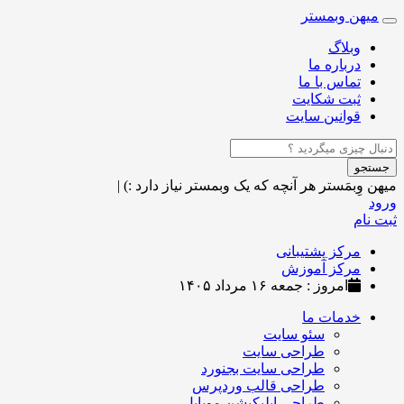
میهن وبمستر
Toggle
navigation
وبلاگ
درباره ما
تماس با ما
ثبت شکایت
قوانین سایت
جستجو
میهن وِبمَستر
هر آنچه که یک وبمستر نیاز دارد :)
|
ورود
ثبت نام
مرکز پشتیبانی
مرکز آموزش
امروز : جمعه ۱۶ مرداد ۱۴۰۵
خدمات ما
سئو سایت
طراحی سایت
طراحی سایت بجنورد
طراحی قالب وردپرس
طراحی اپلیکیشن موبایل