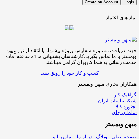
نماد های اعتماد
جهت دریافت مشاوره،سفارش پروژه،پیشنهاد یا انتقاد از تیم میهن
وبمستر با ما تماس بگیرید.کارشناسان پشتیبانی ما 24 ساعته آماده
خدمت رسانی به شما کاربران گرامی میباشند
کسب و کار خود را رونق دهید
همکاران تجاری میهن وبمستر
گرافیک کار
شبکه تبلیغات ایران
بجنورد کالا
سلطان چای
میهن
وبمستر
صفحه اصلی
·
وبلاگ
·
درباه ما
·
تماس با ما