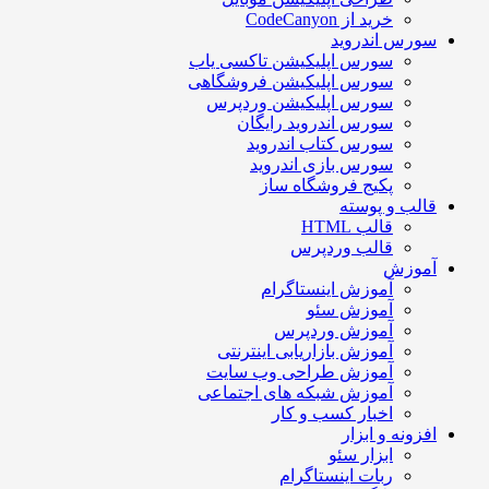
خرید از CodeCanyon
سورس اندروید
سورس اپلیکیشن تاکسی یاب
سورس اپلیکیشن فروشگاهی
سورس اپلیکیشن وردپرس
سورس اندروید رایگان
سورس کتاب اندروید
سورس بازی اندروید
پکیج فروشگاه ساز
قالب و پوسته
قالب HTML
قالب وردپرس
آموزش
آموزش اینستاگرام
آموزش سئو
آموزش وردپرس
آموزش بازاریابی اینترنتی
آموزش طراحی وب سایت
آموزش شبکه های اجتماعی
اخبار کسب و کار
افزونه و ابزار
ابزار سئو
ربات اینستاگرام