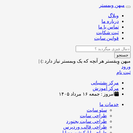
میهن وبمستر
Toggle
navigation
وبلاگ
درباره ما
تماس با ما
ثبت شکایت
قوانین سایت
جستجو
میهن وِبمَستر
هر آنچه که یک وبمستر نیاز دارد :)
|
ورود
ثبت نام
مرکز پشتیبانی
مرکز آموزش
امروز : جمعه ۱۶ مرداد ۱۴۰۵
خدمات ما
سئو سایت
طراحی سایت
طراحی سایت بجنورد
طراحی قالب وردپرس
طراحی اپلیکیشن موبایل