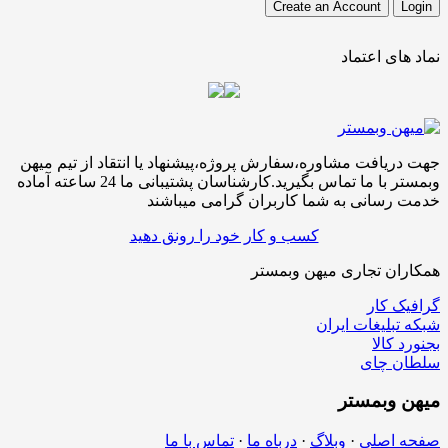
نماد های اعتماد
جهت دریافت مشاوره،سفارش پروژه،پیشنهاد یا انتقاد از تیم میهن
وبمستر با ما تماس بگیرید.کارشناسان پشتیبانی ما 24 ساعته آماده
خدمت رسانی به شما کاربران گرامی میباشند
کسب و کار خود را رونق دهید
همکاران تجاری میهن وبمستر
گرافیک کار
شبکه تبلیغات ایران
بجنورد کالا
سلطان چای
میهن
وبمستر
صفحه اصلی
·
وبلاگ
·
درباه ما
·
تماس با ما