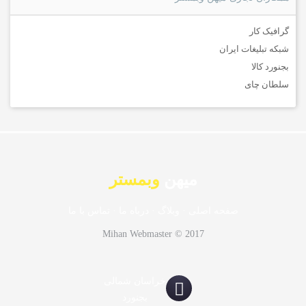
گرافیک کار
شبکه تبلیغات ایران
بجنورد کالا
سلطان چای
میهن
وبمستر
صفحه اصلی
·
وبلاگ
·
درباه ما
·
تماس با ما
Mihan Webmaster © 2017
خراسان شمالی
بجنورد