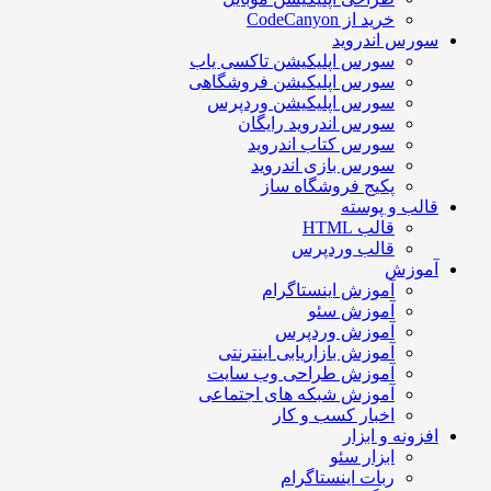
خرید از CodeCanyon
سورس اندروید
سورس اپلیکیشن تاکسی یاب
سورس اپلیکیشن فروشگاهی
سورس اپلیکیشن وردپرس
سورس اندروید رایگان
سورس کتاب اندروید
سورس بازی اندروید
پکیج فروشگاه ساز
قالب و پوسته
قالب HTML
قالب وردپرس
آموزش
آموزش اینستاگرام
آموزش سئو
آموزش وردپرس
آموزش بازاریابی اینترنتی
آموزش طراحی وب سایت
آموزش شبکه های اجتماعی
اخبار کسب و کار
افزونه و ابزار
ابزار سئو
ربات اینستاگرام