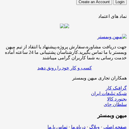
نماد های اعتماد
جهت دریافت مشاوره،سفارش پروژه،پیشنهاد یا انتقاد از تیم میهن
وبمستر با ما تماس بگیرید.کارشناسان پشتیبانی ما 24 ساعته آماده
خدمت رسانی به شما کاربران گرامی میباشند
کسب و کار خود را رونق دهید
همکاران تجاری میهن وبمستر
گرافیک کار
شبکه تبلیغات ایران
بجنورد کالا
سلطان چای
میهن
وبمستر
صفحه اصلی
·
وبلاگ
·
درباه ما
·
تماس با ما