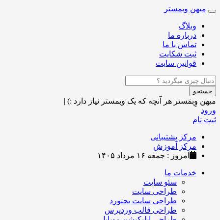
میهن وبمستر
Toggle
navigation
وبلاگ
درباره ما
تماس با ما
ثبت شکایت
قوانین سایت
جستجو
میهن وِبمَستر
هر آنچه که یک وبمستر نیاز دارد :)
|
ورود
ثبت نام
مرکز پشتیبانی
مرکز آموزش
امروز : جمعه ۱۶ مرداد ۱۴۰۵
خدمات ما
سئو سایت
طراحی سایت
طراحی سایت بجنورد
طراحی قالب وردپرس
طراحی اپلیکیشن موبایل