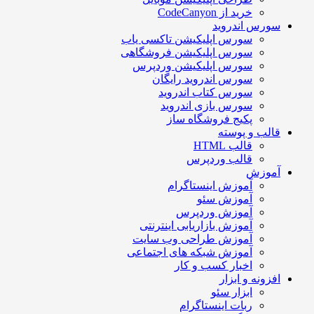
خرید از CodeCanyon
سورس اندروید
سورس اپلیکیشن تاکسی یاب
سورس اپلیکیشن فروشگاهی
سورس اپلیکیشن وردپرس
سورس اندروید رایگان
سورس کتاب اندروید
سورس بازی اندروید
پکیج فروشگاه ساز
قالب و پوسته
قالب HTML
قالب وردپرس
آموزش
آموزش اینستاگرام
آموزش سئو
آموزش وردپرس
آموزش بازاریابی اینترنتی
آموزش طراحی وب سایت
آموزش شبکه های اجتماعی
اخبار کسب و کار
افزونه و ابزار
ابزار سئو
ربات اینستاگرام