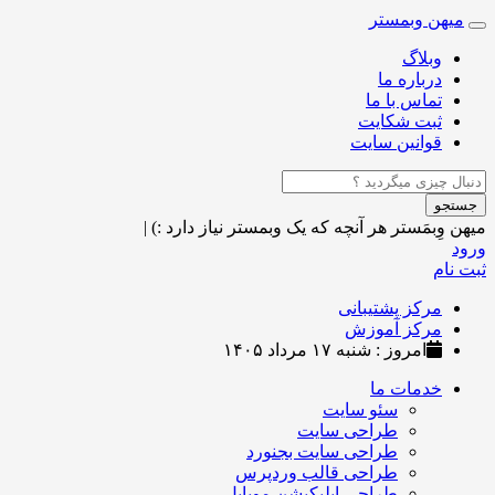
میهن وبمستر
Toggle
navigation
وبلاگ
درباره ما
تماس با ما
ثبت شکایت
قوانین سایت
جستجو
میهن وِبمَستر
هر آنچه که یک وبمستر نیاز دارد :)
|
ورود
ثبت نام
مرکز پشتیبانی
مرکز آموزش
امروز : شنبه ۱۷ مرداد ۱۴۰۵
خدمات ما
سئو سایت
طراحی سایت
طراحی سایت بجنورد
طراحی قالب وردپرس
طراحی اپلیکیشن موبایل