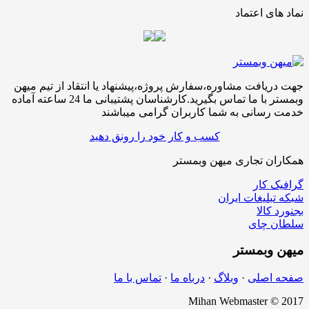
نماد های اعتماد
جهت دریافت مشاوره،سفارش پروژه،پیشنهاد یا انتقاد از تیم میهن
وبمستر با ما تماس بگیرید.کارشناسان پشتیبانی ما 24 ساعته آماده
خدمت رسانی به شما کاربران گرامی میباشند
کسب و کار خود را رونق دهید
همکاران تجاری میهن وبمستر
گرافیک کار
شبکه تبلیغات ایران
بجنورد کالا
سلطان چای
میهن
وبمستر
صفحه اصلی
·
وبلاگ
·
درباه ما
·
تماس با ما
Mihan Webmaster © 2017