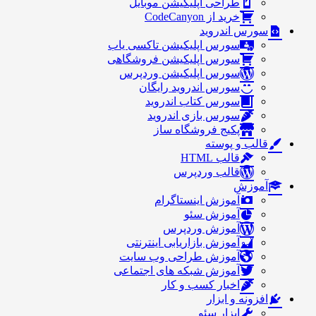
طراحی اپلیکیشن موبایل
خرید از CodeCanyon
سورس اندروید
سورس اپلیکیشن تاکسی یاب
سورس اپلیکیشن فروشگاهی
سورس اپلیکیشن وردپرس
سورس اندروید رایگان
سورس کتاب اندروید
سورس بازی اندروید
پکیج فروشگاه ساز
قالب و پوسته
قالب HTML
قالب وردپرس
آموزش
آموزش اینستاگرام
آموزش سئو
آموزش وردپرس
آموزش بازاریابی اینترنتی
آموزش طراحی وب سایت
آموزش شبکه های اجتماعی
اخبار کسب و کار
افزونه و ابزار
ابزار سئو