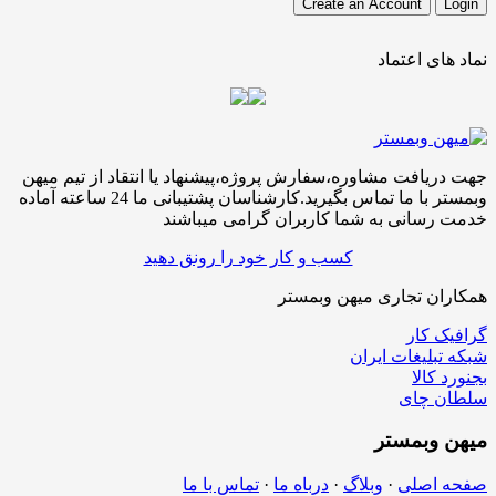
نماد های اعتماد
جهت دریافت مشاوره،سفارش پروژه،پیشنهاد یا انتقاد از تیم میهن
وبمستر با ما تماس بگیرید.کارشناسان پشتیبانی ما 24 ساعته آماده
خدمت رسانی به شما کاربران گرامی میباشند
کسب و کار خود را رونق دهید
همکاران تجاری میهن وبمستر
گرافیک کار
شبکه تبلیغات ایران
بجنورد کالا
سلطان چای
میهن
وبمستر
صفحه اصلی
·
وبلاگ
·
درباه ما
·
تماس با ما