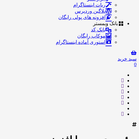
ربات اینستاگرام
پلاگین وردپرس
افزونه های پولی رایگان
بانک وبمستر
بانک کد
موکاپ رایگان
استوری آماده اینستاگرام
سبد خرید
0