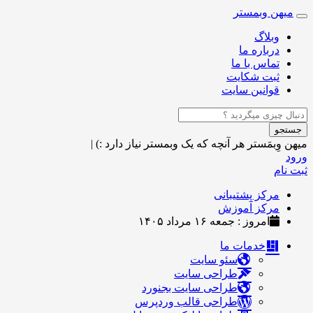
میهن وبمستر
Toggle
navigation
وبلاگ
درباره ما
تماس با ما
ثبت شکایت
قوانین سایت
جستجو
میهن وِبمَستر
هر آنچه که یک وبمستر نیاز دارد :)
|
ورود
ثبت نام
مرکز پشتیبانی
مرکز آموزش
امروز : جمعه ۱۶ مرداد ۱۴۰۵
خدمات ما
سئو سایت
طراحی سایت
طراحی سایت بجنورد
طراحی قالب وردپرس