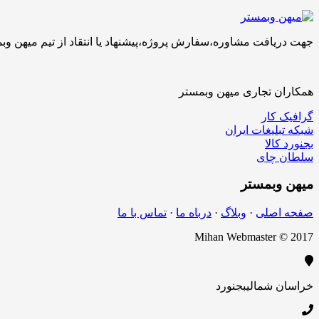
جهت دریافت مشاوره،سفارش پروژه،پیشنهاد یا انتقاد از تیم میهن وبمستر با ما تماس بگیرید.کارشناسان 
همکاران تجاری میهن وبمستر
گرافیک کار
شبکه تبلیغات ایران
بجنورد کالا
سلطان چای
میهن
وبمستر
صفحه اصلی
·
وبلاگ
·
درباه ما
·
تماس با ما
Mihan Webmaster © 2017
خراسان شمالی
بجنورد