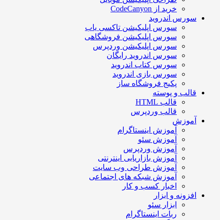
خرید از CodeCanyon
سورس اندروید
سورس اپلیکیشن تاکسی یاب
سورس اپلیکیشن فروشگاهی
سورس اپلیکیشن وردپرس
سورس اندروید رایگان
سورس کتاب اندروید
سورس بازی اندروید
پکیج فروشگاه ساز
قالب و پوسته
قالب HTML
قالب وردپرس
آموزش
آموزش اینستاگرام
آموزش سئو
آموزش وردپرس
آموزش بازاریابی اینترنتی
آموزش طراحی وب سایت
آموزش شبکه های اجتماعی
اخبار کسب و کار
افزونه و ابزار
ابزار سئو
ربات اینستاگرام