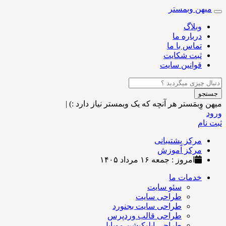
میهن وبمستر
Toggle
navigation
وبلاگ
درباره ما
تماس با ما
ثبت شکایت
قوانین سایت
جستجو
میهن وِبمَستر
هر آنچه که یک وبمستر نیاز دارد :)
|
ورود
ثبت نام
مرکز پشتیبانی
مرکز آموزش
امروز : جمعه ۱۶ مرداد ۱۴۰۵
خدمات ما
سئو سایت
طراحی سایت
طراحی سایت بجنورد
طراحی قالب وردپرس
طراحی اپلیکیشن موبایل