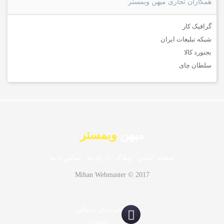
همکاران تجاری میهن وبمستر
گرافیک کار
شبکه تبلیغات ایران
بجنورد کالا
سلطان چای
میهن
وبمستر
صفحه اصلی
·
وبلاگ
·
درباه ما
·
تماس با ما
Mihan Webmaster © 2017
خراسان شمالی
بجنورد