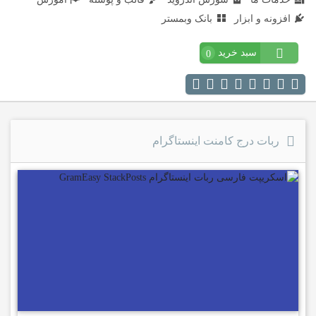
افزونه و ابزار
بانک وبمستر
سبد خرید
0
ربات درج کامنت اینستاگرام