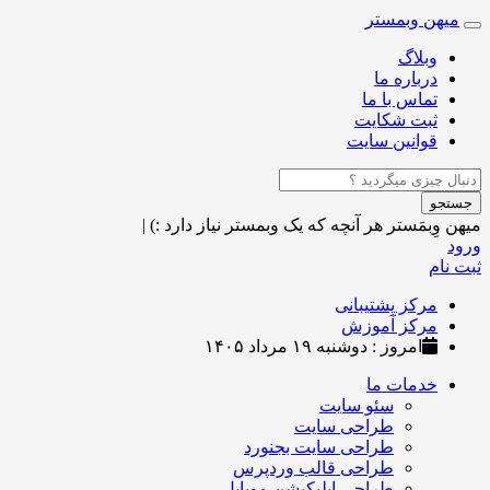
میهن وبمستر
Toggle
navigation
وبلاگ
درباره ما
تماس با ما
ثبت شکایت
قوانین سایت
جستجو
میهن وِبمَستر
هر آنچه که یک وبمستر نیاز دارد :)
|
ورود
ثبت نام
مرکز پشتیبانی
مرکز آموزش
امروز : دوشنبه ۱۹ مرداد ۱۴۰۵
خدمات ما
سئو سایت
طراحی سایت
طراحی سایت بجنورد
طراحی قالب وردپرس
طراحی اپلیکیشن موبایل