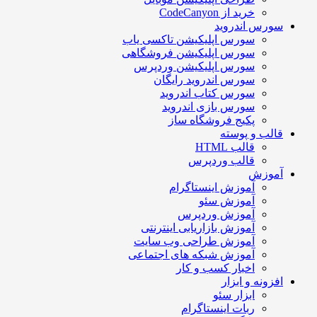
خرید از CodeCanyon
سورس اندروید
سورس اپلیکیشن تاکسی یاب
سورس اپلیکیشن فروشگاهی
سورس اپلیکیشن وردپرس
سورس اندروید رایگان
سورس کتاب اندروید
سورس بازی اندروید
پکیج فروشگاه ساز
قالب و پوسته
قالب HTML
قالب وردپرس
آموزش
آموزش اینستاگرام
آموزش سئو
آموزش وردپرس
آموزش بازاریابی اینترنتی
آموزش طراحی وب سایت
آموزش شبکه های اجتماعی
اخبار کسب و کار
افزونه و ابزار
ابزار سئو
ربات اینستاگرام