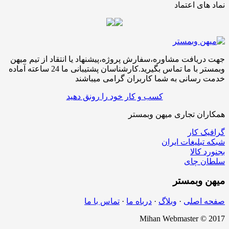
نماد های اعتماد
جهت دریافت مشاوره،سفارش پروژه،پیشنهاد یا انتقاد از تیم میهن
وبمستر با ما تماس بگیرید.کارشناسان پشتیبانی ما 24 ساعته آماده
خدمت رسانی به شما کاربران گرامی میباشند
کسب و کار خود را رونق دهید
همکاران تجاری میهن وبمستر
گرافیک کار
شبکه تبلیغات ایران
بجنورد کالا
سلطان چای
میهن
وبمستر
صفحه اصلی
·
وبلاگ
·
درباه ما
·
تماس با ما
Mihan Webmaster © 2017