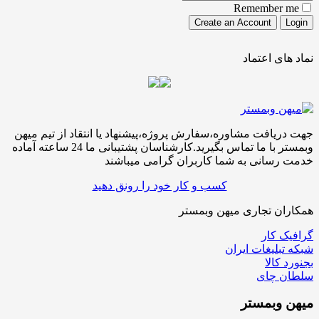
Remember me
نماد های اعتماد
جهت دریافت مشاوره،سفارش پروژه،پیشنهاد یا انتقاد از تیم میهن
وبمستر با ما تماس بگیرید.کارشناسان پشتیبانی ما 24 ساعته آماده
خدمت رسانی به شما کاربران گرامی میباشند
کسب و کار خود را رونق دهید
همکاران تجاری میهن وبمستر
گرافیک کار
شبکه تبلیغات ایران
بجنورد کالا
سلطان چای
میهن
وبمستر