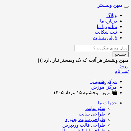
میهن وبمستر
Toggle
navigation
وبلاگ
درباره ما
تماس با ما
ثبت شکایت
قوانین سایت
جستجو
میهن وِبمَستر
هر آنچه که یک وبمستر نیاز دارد :)
|
ورود
ثبت نام
مرکز پشتیبانی
مرکز آموزش
امروز : پنجشنبه ۱۵ مرداد ۱۴۰۵
خدمات ما
سئو سایت
طراحی سایت
طراحی سایت بجنورد
طراحی قالب وردپرس
طراحی اپلیکیشن موبایل