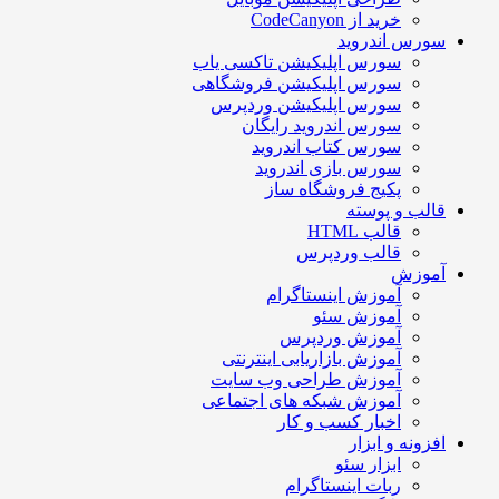
خرید از CodeCanyon
سورس اندروید
سورس اپلیکیشن تاکسی یاب
سورس اپلیکیشن فروشگاهی
سورس اپلیکیشن وردپرس
سورس اندروید رایگان
سورس کتاب اندروید
سورس بازی اندروید
پکیج فروشگاه ساز
قالب و پوسته
قالب HTML
قالب وردپرس
آموزش
آموزش اینستاگرام
آموزش سئو
آموزش وردپرس
آموزش بازاریابی اینترنتی
آموزش طراحی وب سایت
آموزش شبکه های اجتماعی
اخبار کسب و کار
افزونه و ابزار
ابزار سئو
ربات اینستاگرام