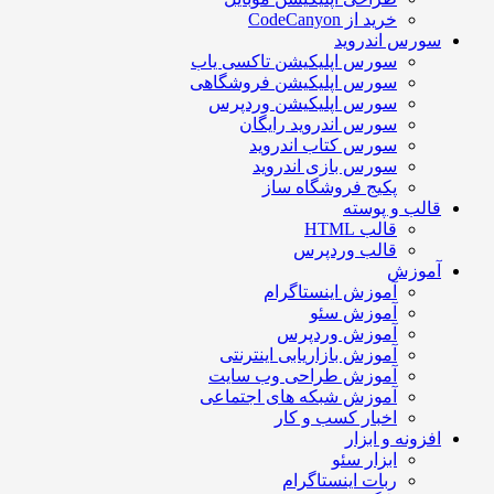
خرید از CodeCanyon
سورس اندروید
سورس اپلیکیشن تاکسی یاب
سورس اپلیکیشن فروشگاهی
سورس اپلیکیشن وردپرس
سورس اندروید رایگان
سورس کتاب اندروید
سورس بازی اندروید
پکیج فروشگاه ساز
قالب و پوسته
قالب HTML
قالب وردپرس
آموزش
آموزش اینستاگرام
آموزش سئو
آموزش وردپرس
آموزش بازاریابی اینترنتی
آموزش طراحی وب سایت
آموزش شبکه های اجتماعی
اخبار کسب و کار
افزونه و ابزار
ابزار سئو
ربات اینستاگرام