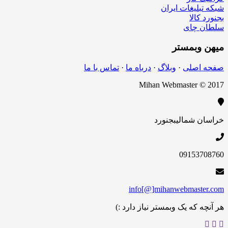
شبکه تبلیغات ایران
بجنورد کالا
سلطان چای
میهن
وبمستر
صفحه اصلی
·
وبلاگ
·
درباه ما
·
تماس با ما
Mihan Webmaster © 2017
خراسان شمالی
بجنورد
09153708760
info[@]mihanwebmaster.com
هر آنچه که یک وبمستر نیاز دارد :)