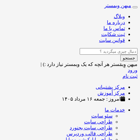
میهن وبمستر
Toggle
navigation
وبلاگ
درباره ما
تماس با ما
ثبت شکایت
قوانین سایت
جستجو
میهن وِبمَستر
هر آنچه که یک وبمستر نیاز دارد :)
|
ورود
ثبت نام
مرکز پشتیبانی
مرکز آموزش
امروز : جمعه ۱۶ مرداد ۱۴۰۵
خدمات ما
سئو سایت
طراحی سایت
طراحی سایت بجنورد
طراحی قالب وردپرس
طراحی اپلیکیشن موبایل