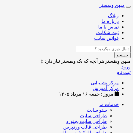
میهن وبمستر
Toggle
navigation
وبلاگ
درباره ما
تماس با ما
ثبت شکایت
قوانین سایت
جستجو
میهن وِبمَستر
هر آنچه که یک وبمستر نیاز دارد :)
|
ورود
ثبت نام
مرکز پشتیبانی
مرکز آموزش
امروز : جمعه ۱۶ مرداد ۱۴۰۵
خدمات ما
سئو سایت
طراحی سایت
طراحی سایت بجنورد
طراحی قالب وردپرس
طراحی اپلیکیشن موبایل