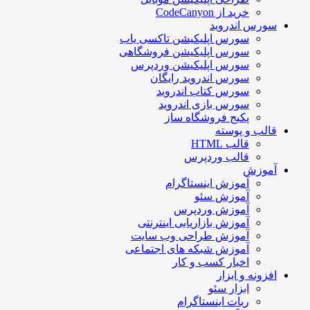
خرید از CodeCanyon
سورس اندروید
سورس اپلیکیشن تاکسی یاب
سورس اپلیکیشن فروشگاهی
سورس اپلیکیشن وردپرس
سورس اندروید رایگان
سورس کتاب اندروید
سورس بازی اندروید
پکیج فروشگاه ساز
قالب و پوسته
قالب HTML
قالب وردپرس
آموزش
آموزش اینستاگرام
آموزش سئو
آموزش وردپرس
آموزش بازاریابی اینترنتی
آموزش طراحی وب سایت
آموزش شبکه های اجتماعی
اخبار کسب و کار
افزونه و ابزار
ابزار سئو
ربات اینستاگرام