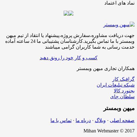
نماد های اعتماد
جهت دریافت مشاوره،سفارش پروژه،پیشنهاد یا انتقاد از تیم میهن
وبمستر با ما تماس بگیرید.کارشناسان پشتیبانی ما 24 ساعته آماده
خدمت رسانی به شما کاربران گرامی میباشند
کسب و کار خود را رونق دهید
همکاران تجاری میهن وبمستر
گرافیک کار
شبکه تبلیغات ایران
بجنورد کالا
سلطان چای
میهن
وبمستر
صفحه اصلی
·
وبلاگ
·
درباه ما
·
تماس با ما
Mihan Webmaster © 2017