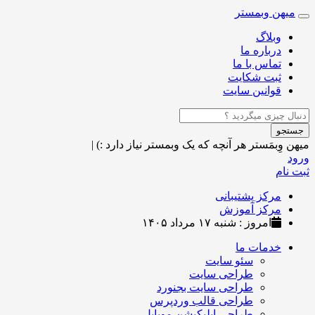
میهن وبمستر
Toggle
navigation
وبلاگ
درباره ما
تماس با ما
ثبت شکایت
قوانین سایت
جستجو
میهن وِبمَستر
هر آنچه که یک وبمستر نیاز دارد :)
|
ورود
ثبت نام
مرکز پشتیبانی
مرکز آموزش
امروز : شنبه ۱۷ مرداد ۱۴۰۵
خدمات ما
سئو سایت
طراحی سایت
طراحی سایت بجنورد
طراحی قالب وردپرس
طراحی اپلیکیشن موبایل