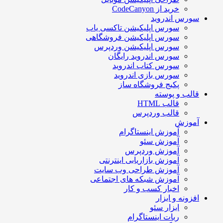
خرید از CodeCanyon
سورس اندروید
سورس اپلیکیشن تاکسی یاب
سورس اپلیکیشن فروشگاهی
سورس اپلیکیشن وردپرس
سورس اندروید رایگان
سورس کتاب اندروید
سورس بازی اندروید
پکیج فروشگاه ساز
قالب و پوسته
قالب HTML
قالب وردپرس
آموزش
آموزش اینستاگرام
آموزش سئو
آموزش وردپرس
آموزش بازاریابی اینترنتی
آموزش طراحی وب سایت
آموزش شبکه های اجتماعی
اخبار کسب و کار
افزونه و ابزار
ابزار سئو
ربات اینستاگرام