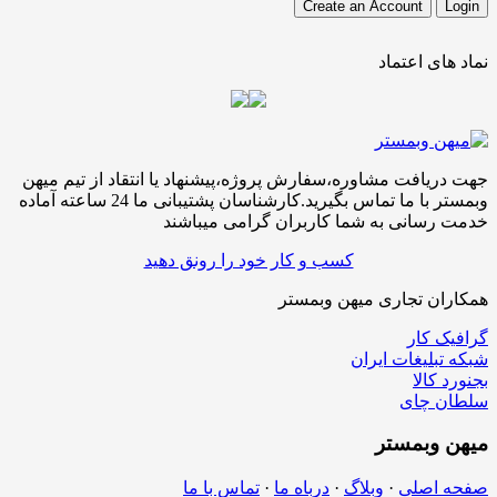
نماد های اعتماد
جهت دریافت مشاوره،سفارش پروژه،پیشنهاد یا انتقاد از تیم میهن
وبمستر با ما تماس بگیرید.کارشناسان پشتیبانی ما 24 ساعته آماده
خدمت رسانی به شما کاربران گرامی میباشند
کسب و کار خود را رونق دهید
همکاران تجاری میهن وبمستر
گرافیک کار
شبکه تبلیغات ایران
بجنورد کالا
سلطان چای
میهن
وبمستر
صفحه اصلی
·
وبلاگ
·
درباه ما
·
تماس با ما