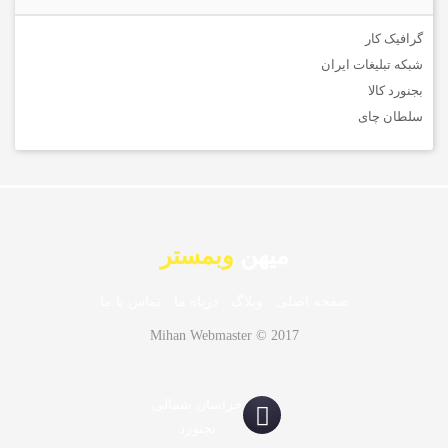
گرافیک کار
شبکه تبلیغات ایران
بجنورد کالا
سلطان چای
میهن
وبمستر
صفحه اصلی
·
وبلاگ
·
درباه ما
·
تماس با ما
Mihan Webmaster © 2017
خراسان شمالی
بجنورد