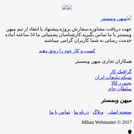
جهت دریافت مشاوره،سفارش پروژه،پیشنهاد یا انتقاد از تیم میهن
وبمستر با ما تماس بگیرید.کارشناسان پشتیبانی ما 24 ساعته آماده
خدمت رسانی به شما کاربران گرامی میباشند
کسب و کار خود را رونق دهید
همکاران تجاری میهن وبمستر
گرافیک کار
شبکه تبلیغات ایران
بجنورد کالا
سلطان چای
میهن
وبمستر
صفحه اصلی
·
وبلاگ
·
درباه ما
·
تماس با ما
Mihan Webmaster © 2017