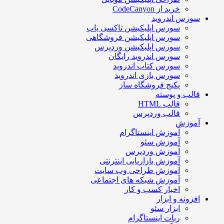
خرید از CodeCanyon
سورس اندروید
سورس اپلیکیشن تاکسی یاب
سورس اپلیکیشن فروشگاهی
سورس اپلیکیشن وردپرس
سورس اندروید رایگان
سورس کتاب اندروید
سورس بازی اندروید
پکیج فروشگاه ساز
قالب و پوسته
قالب HTML
قالب وردپرس
آموزش
آموزش اینستاگرام
آموزش سئو
آموزش وردپرس
آموزش بازاریابی اینترنتی
آموزش طراحی وب سایت
آموزش شبکه های اجتماعی
اخبار کسب و کار
افزونه و ابزار
ابزار سئو
ربات اینستاگرام