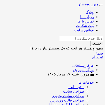
میهن وبمستر
Toggle
navigation
وبلاگ
درباره ما
تماس با ما
ثبت شکایت
قوانین سایت
جستجو
میهن وِبمَستر
هر آنچه که یک وبمستر نیاز دارد :)
|
ورود
ثبت نام
مرکز پشتیبانی
مرکز آموزش
امروز : شنبه ۱۷ مرداد ۱۴۰۵
خدمات ما
سئو سایت
طراحی سایت
طراحی سایت بجنورد
طراحی قالب وردپرس
طراحی اپلیکیشن موبایل