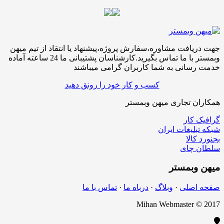
جهت دریافت مشاوره،سفارش پروژه،پیشنهاد یا انتقاد از تیم میهن
وبمستر با ما تماس بگیرید.کارشناسان پشتیبانی ما 24 ساعته آماده
خدمت رسانی به شما کاربران گرامی میباشند
کسب و کار خود را رونق دهید
همکاران تجاری میهن وبمستر
گرافیک کار
شبکه تبلیغات ایران
بجنورد کالا
سلطان چای
میهن
وبمستر
صفحه اصلی
·
وبلاگ
·
درباه ما
·
تماس با ما
Mihan Webmaster © 2017