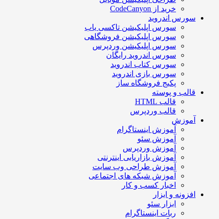
خرید از CodeCanyon
سورس اندروید
سورس اپلیکیشن تاکسی یاب
سورس اپلیکیشن فروشگاهی
سورس اپلیکیشن وردپرس
سورس اندروید رایگان
سورس کتاب اندروید
سورس بازی اندروید
پکیج فروشگاه ساز
قالب و پوسته
قالب HTML
قالب وردپرس
آموزش
آموزش اینستاگرام
آموزش سئو
آموزش وردپرس
آموزش بازاریابی اینترنتی
آموزش طراحی وب سایت
آموزش شبکه های اجتماعی
اخبار کسب و کار
افزونه و ابزار
ابزار سئو
ربات اینستاگرام