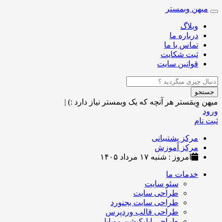
میهن وبمستر
Toggle
navigation
وبلاگ
درباره ما
تماس با ما
ثبت شکایت
قوانین سایت
جستجو
میهن وِبمَستر
هر آنچه که یک وبمستر نیاز دارد :)
|
ورود
ثبت نام
مرکز پشتیبانی
مرکز آموزش
امروز : شنبه ۱۷ مرداد ۱۴۰۵
خدمات ما
سئو سایت
طراحی سایت
طراحی سایت بجنورد
طراحی قالب وردپرس
طراحی اپلیکیشن موبایل