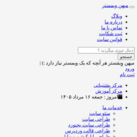
میهن وبمستر
Toggle
navigation
وبلاگ
درباره ما
تماس با ما
ثبت شکایت
قوانین سایت
جستجو
میهن وِبمَستر
هر آنچه که یک وبمستر نیاز دارد :)
|
ورود
ثبت نام
مرکز پشتیبانی
مرکز آموزش
امروز : جمعه ۱۶ مرداد ۱۴۰۵
خدمات ما
سئو سایت
طراحی سایت
طراحی سایت بجنورد
طراحی قالب وردپرس
طراحی اپلیکیشن موبایل