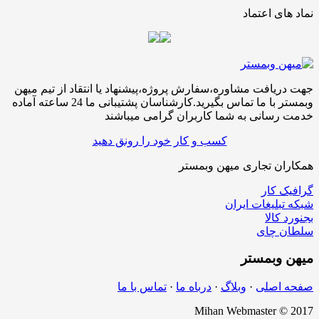
نماد های اعتماد
جهت دریافت مشاوره،سفارش پروژه،پیشنهاد یا انتقاد از تیم میهن
وبمستر با ما تماس بگیرید.کارشناسان پشتیبانی ما 24 ساعته آماده
خدمت رسانی به شما کاربران گرامی میباشند
کسب و کار خود را رونق دهید
همکاران تجاری میهن وبمستر
گرافیک کار
شبکه تبلیغات ایران
بجنورد کالا
سلطان چای
میهن
وبمستر
صفحه اصلی
·
وبلاگ
·
درباه ما
·
تماس با ما
Mihan Webmaster © 2017