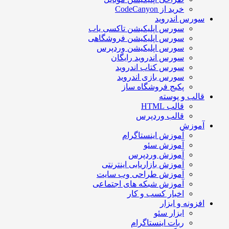
خرید از CodeCanyon
سورس اندروید
سورس اپلیکیشن تاکسی یاب
سورس اپلیکیشن فروشگاهی
سورس اپلیکیشن وردپرس
سورس اندروید رایگان
سورس کتاب اندروید
سورس بازی اندروید
پکیج فروشگاه ساز
قالب و پوسته
قالب HTML
قالب وردپرس
آموزش
آموزش اینستاگرام
آموزش سئو
آموزش وردپرس
آموزش بازاریابی اینترنتی
آموزش طراحی وب سایت
آموزش شبکه های اجتماعی
اخبار کسب و کار
افزونه و ابزار
ابزار سئو
ربات اینستاگرام