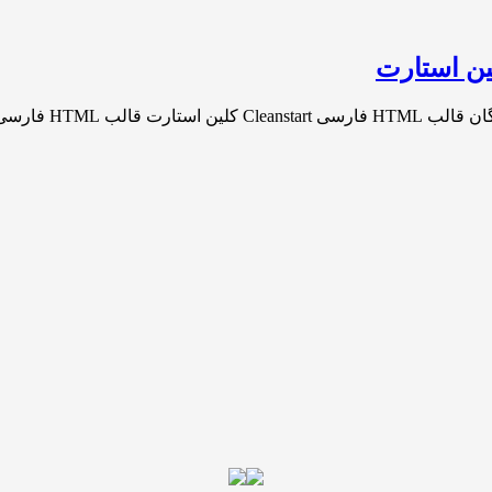
ت CleanStart یک[…]