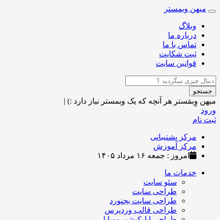
میهن وبمستر
Toggle
navigation
وبلاگ
درباره ما
تماس با ما
ثبت شکایت
قوانین سایت
جستجو
میهن وِبمَستر
هر آنچه که یک وبمستر نیاز دارد :)
|
ورود
ثبت نام
مرکز پشتیبانی
مرکز آموزش
امروز : جمعه ۱۶ مرداد ۱۴۰۵
خدمات ما
سئو سایت
طراحی سایت
طراحی سایت بجنورد
طراحی قالب وردپرس
طراحی اپلیکیشن موبایل