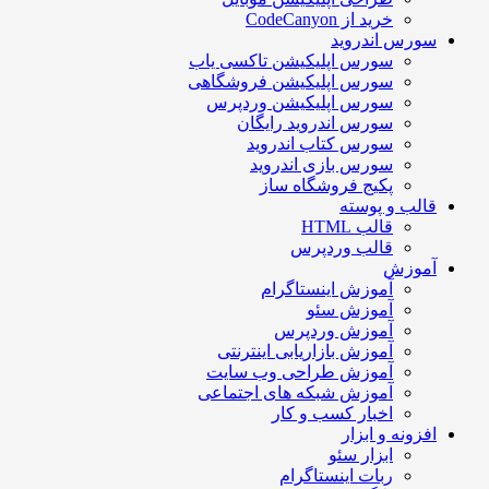
خرید از CodeCanyon
سورس اندروید
سورس اپلیکیشن تاکسی یاب
سورس اپلیکیشن فروشگاهی
سورس اپلیکیشن وردپرس
سورس اندروید رایگان
سورس کتاب اندروید
سورس بازی اندروید
پکیج فروشگاه ساز
قالب و پوسته
قالب HTML
قالب وردپرس
آموزش
آموزش اینستاگرام
آموزش سئو
آموزش وردپرس
آموزش بازاریابی اینترنتی
آموزش طراحی وب سایت
آموزش شبکه های اجتماعی
اخبار کسب و کار
افزونه و ابزار
ابزار سئو
ربات اینستاگرام