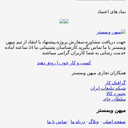
نماد های اعتماد
جهت دریافت مشاوره،سفارش پروژه،پیشنهاد یا انتقاد از تیم میهن
وبمستر با ما تماس بگیرید.کارشناسان پشتیبانی ما 24 ساعته آماده
خدمت رسانی به شما کاربران گرامی میباشند
کسب و کار خود را رونق دهید
همکاران تجاری میهن وبمستر
گرافیک کار
شبکه تبلیغات ایران
بجنورد کالا
سلطان چای
میهن
وبمستر
صفحه اصلی
·
وبلاگ
·
درباه ما
·
تماس با ما