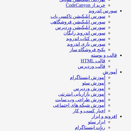
خرید از CodeCanyon
سورس اندروید
سورس اپلیکیشن تاکسی یاب
سورس اپلیکیشن فروشگاهی
سورس اپلیکیشن وردپرس
سورس اندروید رایگان
سورس کتاب اندروید
سورس بازی اندروید
پکیج فروشگاه ساز
قالب و پوسته
قالب HTML
قالب وردپرس
آموزش
آموزش اینستاگرام
آموزش سئو
آموزش وردپرس
آموزش بازاریابی اینترنتی
آموزش طراحی وب سایت
آموزش شبکه های اجتماعی
اخبار کسب و کار
افزونه و ابزار
ابزار سئو
ربات اینستاگرام