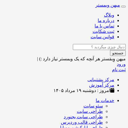
میهن وبمستر
Toggle
navigation
وبلاگ
درباره ما
تماس با ما
ثبت شکایت
قوانین سایت
جستجو
میهن وِبمَستر
هر آنچه که یک وبمستر نیاز دارد :)
|
ورود
ثبت نام
مرکز پشتیبانی
مرکز آموزش
امروز : دوشنبه ۱۹ مرداد ۱۴۰۵
خدمات ما
سئو سایت
طراحی سایت
طراحی سایت بجنورد
طراحی قالب وردپرس
طراحی اپلیکیشن موبایل