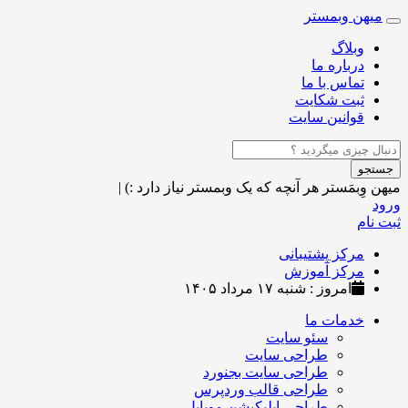
میهن وبمستر
Toggle
navigation
وبلاگ
درباره ما
تماس با ما
ثبت شکایت
قوانین سایت
جستجو
میهن وِبمَستر
هر آنچه که یک وبمستر نیاز دارد :)
|
ورود
ثبت نام
مرکز پشتیبانی
مرکز آموزش
امروز : شنبه ۱۷ مرداد ۱۴۰۵
خدمات ما
سئو سایت
طراحی سایت
طراحی سایت بجنورد
طراحی قالب وردپرس
طراحی اپلیکیشن موبایل