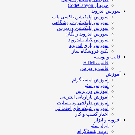
خرید از CodeCanyon
سورس اندروید
سورس اپلیکیشن تاکسی یاب
سورس اپلیکیشن فروشگاهی
سورس اپلیکیشن وردپرس
سورس اندروید رایگان
سورس کتاب اندروید
سورس بازی اندروید
پکیج فروشگاه ساز
قالب و پوسته
قالب HTML
قالب وردپرس
آموزش
آموزش اینستاگرام
آموزش سئو
آموزش وردپرس
آموزش بازاریابی اینترنتی
آموزش طراحی وب سایت
آموزش شبکه های اجتماعی
اخبار کسب و کار
افزونه و ابزار
ابزار سئو
ربات اینستاگرام