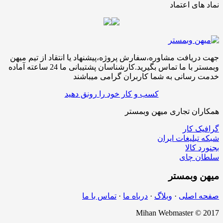
نماد های اعتماد
جهت دریافت مشاوره،سفارش پروژه،پیشنهاد یا انتقاد از تیم میهن
وبمستر با ما تماس بگیرید.کارشناسان پشتیبانی ما 24 ساعته آماده
خدمت رسانی به شما کاربران گرامی میباشند
کسب و کار خود را رونق دهید
همکاران تجاری میهن وبمستر
گرافیک کار
شبکه تبلیغات ایران
بجنورد کالا
سلطان چای
میهن
وبمستر
صفحه اصلی
·
وبلاگ
·
درباه ما
·
تماس با ما
Mihan Webmaster © 2017