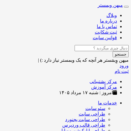
میهن وبمستر
Toggle
navigation
وبلاگ
درباره ما
تماس با ما
ثبت شکایت
قوانین سایت
جستجو
میهن وِبمَستر
هر آنچه که یک وبمستر نیاز دارد :)
|
ورود
ثبت نام
مرکز پشتیبانی
مرکز آموزش
امروز : شنبه ۱۷ مرداد ۱۴۰۵
خدمات ما
سئو سایت
طراحی سایت
طراحی سایت بجنورد
طراحی قالب وردپرس
طراحی اپلیکیشن موبایل