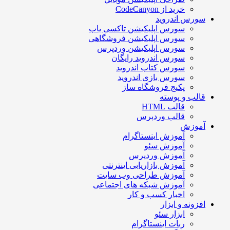
خرید از CodeCanyon
سورس اندروید
سورس اپلیکیشن تاکسی یاب
سورس اپلیکیشن فروشگاهی
سورس اپلیکیشن وردپرس
سورس اندروید رایگان
سورس کتاب اندروید
سورس بازی اندروید
پکیج فروشگاه ساز
قالب و پوسته
قالب HTML
قالب وردپرس
آموزش
آموزش اینستاگرام
آموزش سئو
آموزش وردپرس
آموزش بازاریابی اینترنتی
آموزش طراحی وب سایت
آموزش شبکه های اجتماعی
اخبار کسب و کار
افزونه و ابزار
ابزار سئو
ربات اینستاگرام