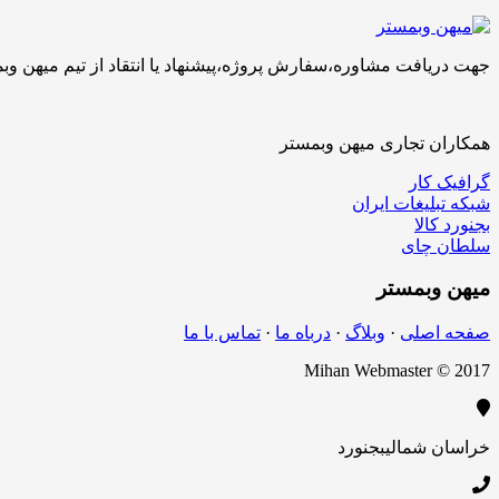
جهت دریافت مشاوره،سفارش پروژه،پیشنهاد یا انتقاد از تیم میهن وبمستر با ما تماس بگیرید.کارشناسان 
همکاران تجاری میهن وبمستر
گرافیک کار
شبکه تبلیغات ایران
بجنورد کالا
سلطان چای
میهن
وبمستر
صفحه اصلی
·
وبلاگ
·
درباه ما
·
تماس با ما
Mihan Webmaster © 2017
خراسان شمالی
بجنورد