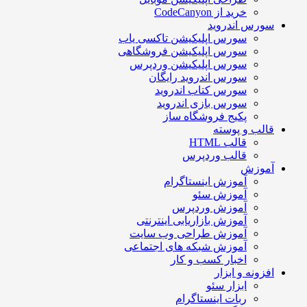
خرید از CodeCanyon
سورس اندروید
سورس اپلیکیشن تاکسی یاب
سورس اپلیکیشن فروشگاهی
سورس اپلیکیشن وردپرس
سورس اندروید رایگان
سورس کتاب اندروید
سورس بازی اندروید
پکیج فروشگاه ساز
قالب و پوسته
قالب HTML
قالب وردپرس
آموزش
آموزش اینستاگرام
آموزش سئو
آموزش وردپرس
آموزش بازاریابی اینترنتی
آموزش طراحی وب سایت
آموزش شبکه های اجتماعی
اخبار کسب و کار
افزونه و ابزار
ابزار سئو
ربات اینستاگرام