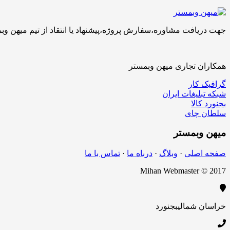
جهت دریافت مشاوره،سفارش پروژه،پیشنهاد یا انتقاد از تیم میهن وبمستر با ما تماس بگیرید.کارشناسان 
همکاران تجاری میهن وبمستر
گرافیک کار
شبکه تبلیغات ایران
بجنورد کالا
سلطان چای
میهن
وبمستر
صفحه اصلی
·
وبلاگ
·
درباه ما
·
تماس با ما
Mihan Webmaster © 2017
خراسان شمالی
بجنورد