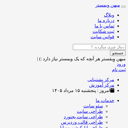
میهن وبمستر
Toggle
navigation
وبلاگ
درباره ما
تماس با ما
ثبت شکایت
قوانین سایت
جستجو
میهن وِبمَستر
هر آنچه که یک وبمستر نیاز دارد :)
|
ورود
ثبت نام
مرکز پشتیبانی
مرکز آموزش
امروز : پنجشنبه ۱۵ مرداد ۱۴۰۵
خدمات ما
سئو سایت
طراحی سایت
طراحی سایت بجنورد
طراحی قالب وردپرس
طراحی اپلیکیشن موبایل