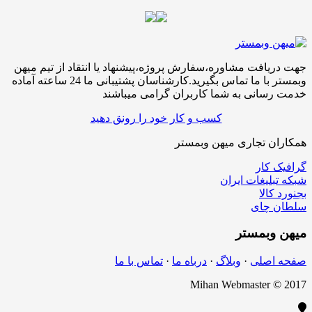
جهت دریافت مشاوره،سفارش پروژه،پیشنهاد یا انتقاد از تیم میهن
وبمستر با ما تماس بگیرید.کارشناسان پشتیبانی ما 24 ساعته آماده
خدمت رسانی به شما کاربران گرامی میباشند
کسب و کار خود را رونق دهید
همکاران تجاری میهن وبمستر
گرافیک کار
شبکه تبلیغات ایران
بجنورد کالا
سلطان چای
میهن
وبمستر
صفحه اصلی
·
وبلاگ
·
درباه ما
·
تماس با ما
Mihan Webmaster © 2017