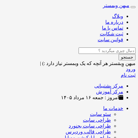
میهن وبمستر
Toggle
navigation
وبلاگ
درباره ما
تماس با ما
ثبت شکایت
قوانین سایت
جستجو
میهن وِبمَستر
هر آنچه که یک وبمستر نیاز دارد :)
|
ورود
ثبت نام
مرکز پشتیبانی
مرکز آموزش
امروز : جمعه ۱۶ مرداد ۱۴۰۵
خدمات ما
سئو سایت
طراحی سایت
طراحی سایت بجنورد
طراحی قالب وردپرس
طراحی اپلیکیشن موبایل