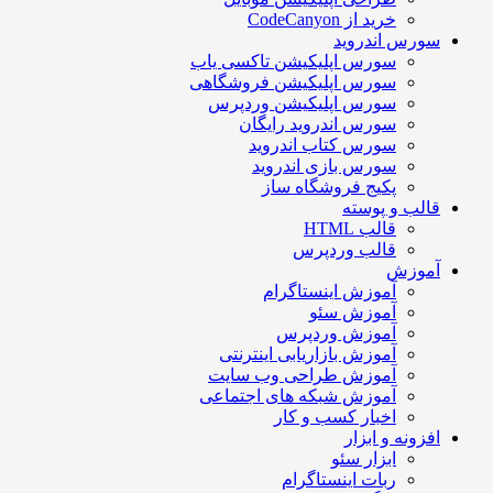
خرید از CodeCanyon
سورس اندروید
سورس اپلیکیشن تاکسی یاب
سورس اپلیکیشن فروشگاهی
سورس اپلیکیشن وردپرس
سورس اندروید رایگان
سورس کتاب اندروید
سورس بازی اندروید
پکیج فروشگاه ساز
قالب و پوسته
قالب HTML
قالب وردپرس
آموزش
آموزش اینستاگرام
آموزش سئو
آموزش وردپرس
آموزش بازاریابی اینترنتی
آموزش طراحی وب سایت
آموزش شبکه های اجتماعی
اخبار کسب و کار
افزونه و ابزار
ابزار سئو
ربات اینستاگرام