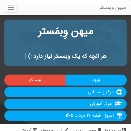
میهن وبمستر
Toggle
gation
میهن وِبمَستر
هر آنچه که یک وبمستر نیاز دارد :)
|
ورود
ثبت نام
مرکز پشتیبانی
مرکز آموزش
امروز : شنبه ۱۷ مرداد ۱۴۰۵
خدمات ما
سورس اندروید
قالب و پوسته
آموزش