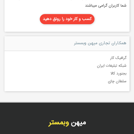
شما کاربران گرامی میباشند
کسب و کار خود را رونق دهید
همکاران تجاری میهن وبمستر
گرافیک کار
شبکه تبلیغات ایران
بجنورد کالا
سلطان چای
میهن
وبمستر