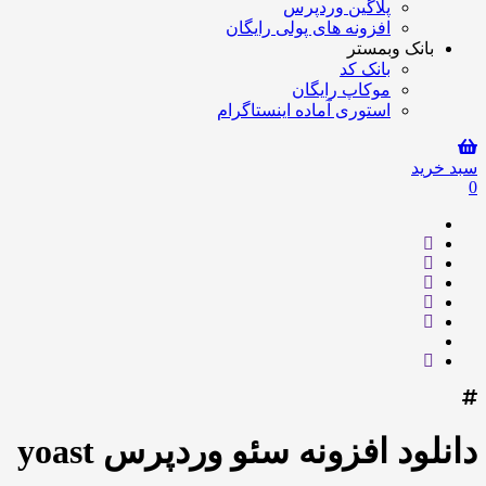
پلاگین وردپرس
افزونه های پولی رایگان
بانک وبمستر
بانک کد
موکاپ رایگان
استوری آماده اینستاگرام
سبد خرید
0
دانلود افزونه سئو وردپرس yoast