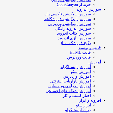
خرید از CodeCanyon
سورس اندروید
سورس اپلیکیشن تاکسی یاب
سورس اپلیکیشن فروشگاهی
سورس اپلیکیشن وردپرس
سورس اندروید رایگان
سورس کتاب اندروید
سورس بازی اندروید
پکیج فروشگاه ساز
قالب و پوسته
قالب HTML
قالب وردپرس
آموزش
آموزش اینستاگرام
آموزش سئو
آموزش وردپرس
آموزش بازاریابی اینترنتی
آموزش طراحی وب سایت
آموزش شبکه های اجتماعی
اخبار کسب و کار
افزونه و ابزار
ابزار سئو
ربات اینستاگرام