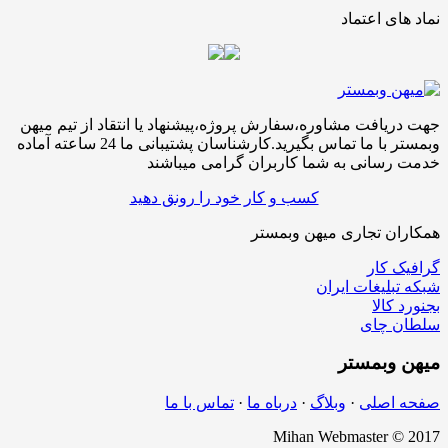
نماد های اعتماد
جهت دریافت مشاوره،سفارش پروژه،پیشنهاد یا انتقاد از تیم میهن
وبمستر با ما تماس بگیرید.کارشناسان پشتیبانی ما 24 ساعته آماده
خدمت رسانی به شما کاربران گرامی میباشند
کسب و کار خود را رونق دهید
همکاران تجاری میهن وبمستر
گرافیک کار
شبکه تبلیغات ایران
بجنورد کالا
سلطان چای
میهن
وبمستر
صفحه اصلی
·
وبلاگ
·
درباه ما
·
تماس با ما
Mihan Webmaster © 2017