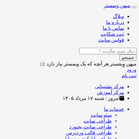
میهن وبمستر
Toggle
navigation
وبلاگ
درباره ما
تماس با ما
ثبت شکایت
قوانین سایت
جستجو
میهن وِبمَستر
هر آنچه که یک وبمستر نیاز دارد :)
|
ورود
ثبت نام
مرکز پشتیبانی
مرکز آموزش
امروز : شنبه ۱۷ مرداد ۱۴۰۵
خدمات ما
سئو سایت
طراحی سایت
طراحی سایت بجنورد
طراحی قالب وردپرس
طراحی اپلیکیشن موبایل