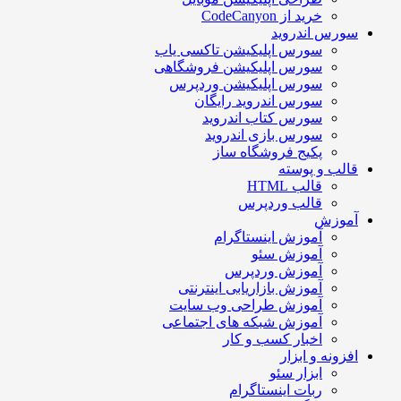
خرید از CodeCanyon
سورس اندروید
سورس اپلیکیشن تاکسی یاب
سورس اپلیکیشن فروشگاهی
سورس اپلیکیشن وردپرس
سورس اندروید رایگان
سورس کتاب اندروید
سورس بازی اندروید
پکیج فروشگاه ساز
قالب و پوسته
قالب HTML
قالب وردپرس
آموزش
آموزش اینستاگرام
آموزش سئو
آموزش وردپرس
آموزش بازاریابی اینترنتی
آموزش طراحی وب سایت
آموزش شبکه های اجتماعی
اخبار کسب و کار
افزونه و ابزار
ابزار سئو
ربات اینستاگرام