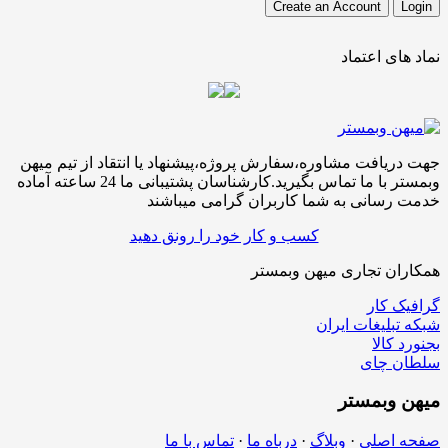
نماد های اعتماد
جهت دریافت مشاوره،سفارش پروژه،پیشنهاد یا انتقاد از تیم میهن
وبمستر با ما تماس بگیرید.کارشناسان پشتیبانی ما 24 ساعته آماده
خدمت رسانی به شما کاربران گرامی میباشند
کسب و کار خود را رونق دهید
همکاران تجاری میهن وبمستر
گرافیک کار
شبکه تبلیغات ایران
بجنورد کالا
سلطان چای
میهن
وبمستر
صفحه اصلی
·
وبلاگ
·
درباه ما
·
تماس با ما