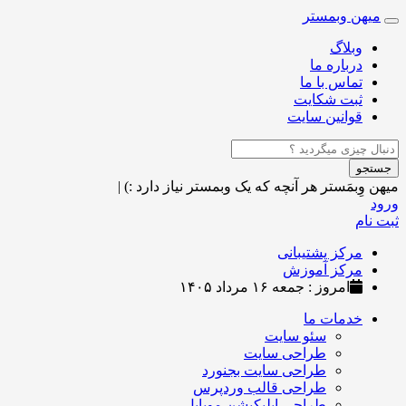
میهن وبمستر
Toggle
navigation
وبلاگ
درباره ما
تماس با ما
ثبت شکایت
قوانین سایت
جستجو
میهن وِبمَستر
هر آنچه که یک وبمستر نیاز دارد :)
|
ورود
ثبت نام
مرکز پشتیبانی
مرکز آموزش
امروز : جمعه ۱۶ مرداد ۱۴۰۵
خدمات ما
سئو سایت
طراحی سایت
طراحی سایت بجنورد
طراحی قالب وردپرس
طراحی اپلیکیشن موبایل