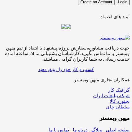
نماد های اعتماد
جهت دریافت مشاوره،سفارش پروژه،پیشنهاد یا انتقاد از تیم میهن
وبمستر با ما تماس بگیرید.کارشناسان پشتیبانی ما 24 ساعته آماده
خدمت رسانی به شما کاربران گرامی میباشند
کسب و کار خود را رونق دهید
همکاران تجاری میهن وبمستر
گرافیک کار
شبکه تبلیغات ایران
بجنورد کالا
سلطان چای
میهن
وبمستر
صفحه اصلی
·
وبلاگ
·
درباه ما
·
تماس با ما