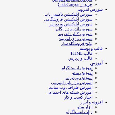
خرید از CodeCanyon
سورس اندروید
سورس اپلیکیشن تاکسی یاب
سورس اپلیکیشن فروشگاهی
سورس اپلیکیشن وردپرس
سورس اندروید رایگان
سورس کتاب اندروید
سورس بازی اندروید
پکیج فروشگاه ساز
قالب و پوسته
قالب HTML
قالب وردپرس
آموزش
آموزش اینستاگرام
آموزش سئو
آموزش وردپرس
آموزش بازاریابی اینترنتی
آموزش طراحی وب سایت
آموزش شبکه های اجتماعی
اخبار کسب و کار
افزونه و ابزار
ابزار سئو
ربات اینستاگرام