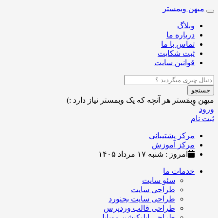
میهن وبمستر
Toggle
navigation
وبلاگ
درباره ما
تماس با ما
ثبت شکایت
قوانین سایت
جستجو
میهن وِبمَستر
هر آنچه که یک وبمستر نیاز دارد :)
|
ورود
ثبت نام
مرکز پشتیبانی
مرکز آموزش
امروز : شنبه ۱۷ مرداد ۱۴۰۵
خدمات ما
سئو سایت
طراحی سایت
طراحی سایت بجنورد
طراحی قالب وردپرس
طراحی اپلیکیشن موبایل