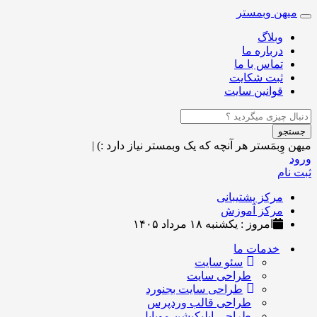
میهن وبمستر
Toggle
navigation
وبلاگ
درباره ما
تماس با ما
ثبت شکایت
قوانین سایت
جستجو
میهن وِبمَستر
هر آنچه که یک وبمستر نیاز دارد :)
|
ورود
ثبت نام
مرکز پشتیبانی
مرکز آموزش
امروز : یکشنبه ۱۸ مرداد ۱۴۰۵
خدمات ما
سئو سایت
طراحی سایت
طراحی سایت بجنورد
طراحی قالب وردپرس
طراحی اپلیکیشن موبایل