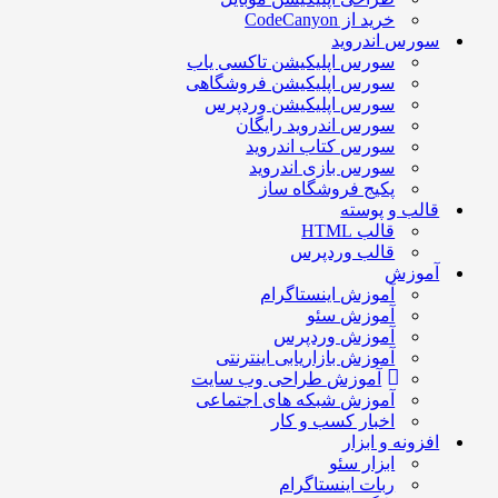
خرید از CodeCanyon
سورس اندروید
سورس اپلیکیشن تاکسی یاب
سورس اپلیکیشن فروشگاهی
سورس اپلیکیشن وردپرس
سورس اندروید رایگان
سورس کتاب اندروید
سورس بازی اندروید
پکیج فروشگاه ساز
قالب و پوسته
قالب HTML
قالب وردپرس
آموزش
آموزش اینستاگرام
آموزش سئو
آموزش وردپرس
آموزش بازاریابی اینترنتی
آموزش طراحی وب سایت
آموزش شبکه های اجتماعی
اخبار کسب و کار
افزونه و ابزار
ابزار سئو
ربات اینستاگرام