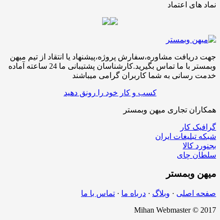
نماد های اعتماد
جهت دریافت مشاوره،سفارش پروژه،پیشنهاد یا انتقاد از تیم میهن
وبمستر با ما تماس بگیرید.کارشناسان پشتیبانی ما 24 ساعته آماده
خدمت رسانی به شما کاربران گرامی میباشند
کسب و کار خود را رونق دهید
همکاران تجاری میهن وبمستر
گرافیک کار
شبکه تبلیغات ایران
بجنورد کالا
سلطان چای
میهن
وبمستر
صفحه اصلی
·
وبلاگ
·
درباه ما
·
تماس با ما
Mihan Webmaster © 2017