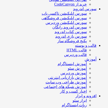
خرید از CodeCanyon
سورس اندروید
سورس اپلیکیشن تاکسی یاب
سورس اپلیکیشن فروشگاهی
سورس اپلیکیشن وردپرس
سورس اندروید رایگان
سورس کتاب اندروید
سورس بازی اندروید
پکیج فروشگاه ساز
قالب و پوسته
قالب HTML
قالب وردپرس
آموزش
آموزش اینستاگرام
آموزش سئو
آموزش وردپرس
آموزش بازاریابی اینترنتی
آموزش طراحی وب سایت
آموزش شبکه های اجتماعی
اخبار کسب و کار
افزونه و ابزار
ابزار سئو
ربات اینستاگرام