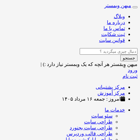
میهن وبمستر
Toggle
navigation
وبلاگ
درباره ما
تماس با ما
ثبت شکایت
قوانین سایت
جستجو
میهن وِبمَستر
هر آنچه که یک وبمستر نیاز دارد :)
|
ورود
ثبت نام
مرکز پشتیبانی
مرکز آموزش
امروز : جمعه ۱۶ مرداد ۱۴۰۵
خدمات ما
سئو سایت
طراحی سایت
طراحی سایت بجنورد
طراحی قالب وردپرس
طراحی اپلیکیشن موبایل