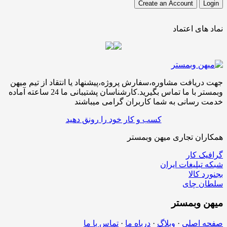
نماد های اعتماد
جهت دریافت مشاوره،سفارش پروژه،پیشنهاد یا انتقاد از تیم میهن
وبمستر با ما تماس بگیرید.کارشناسان پشتیبانی ما 24 ساعته آماده
خدمت رسانی به شما کاربران گرامی میباشند
کسب و کار خود را رونق دهید
همکاران تجاری میهن وبمستر
گرافیک کار
شبکه تبلیغات ایران
بجنورد کالا
سلطان چای
میهن
وبمستر
صفحه اصلی
·
وبلاگ
·
درباه ما
·
تماس با ما