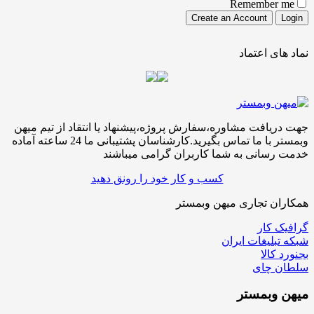
Remember me
نماد های اعتماد
جهت دریافت مشاوره،سفارش پروژه،پیشنهاد یا انتقاد از تیم میهن
وبمستر با ما تماس بگیرید.کارشناسان پشتیبانی ما 24 ساعته آماده
خدمت رسانی به شما کاربران گرامی میباشند
کسب و کار خود را رونق دهید
همکاران تجاری میهن وبمستر
گرافیک کار
شبکه تبلیغات ایران
بجنورد کالا
سلطان چای
میهن
وبمستر