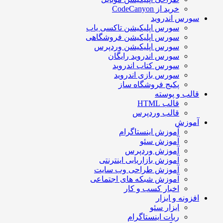
خرید از CodeCanyon
سورس اندروید
سورس اپلیکیشن تاکسی یاب
سورس اپلیکیشن فروشگاهی
سورس اپلیکیشن وردپرس
سورس اندروید رایگان
سورس کتاب اندروید
سورس بازی اندروید
پکیج فروشگاه ساز
قالب و پوسته
قالب HTML
قالب وردپرس
آموزش
آموزش اینستاگرام
آموزش سئو
آموزش وردپرس
آموزش بازاریابی اینترنتی
آموزش طراحی وب سایت
آموزش شبکه های اجتماعی
اخبار کسب و کار
افزونه و ابزار
ابزار سئو
ربات اینستاگرام