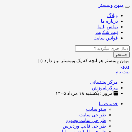
میهن وبمستر
Toggle
navigation
وبلاگ
درباره ما
تماس با ما
ثبت شکایت
قوانین سایت
جستجو
میهن وِبمَستر
هر آنچه که یک وبمستر نیاز دارد :)
|
ورود
ثبت نام
مرکز پشتیبانی
مرکز آموزش
امروز : یکشنبه ۱۸ مرداد ۱۴۰۵
خدمات ما
سئو سایت
طراحی سایت
طراحی سایت بجنورد
طراحی قالب وردپرس
طراحی اپلیکیشن موبایل